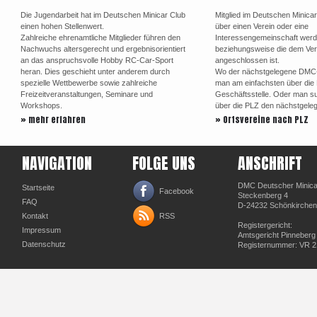
Die Jugendarbeit hat im Deutschen Minicar Club
Mitglied im Deutschen Minica
einen hohen Stellenwert.
über einen Verein oder eine
Zahlreiche ehrenamtliche Mitglieder führen den
Interessengemeinschaft werd
Nachwuchs altersgerecht und ergebnisorientiert
beziehungsweise die dem Ve
an das anspruchsvolle Hobby RC-Car-Sport
angeschlossen ist.
heran. Dies geschieht unter anderem durch
Wo der nächstgelegene DMC-Or
spezielle Wettbewerbe sowie zahlreiche
man am einfachsten über di
Freizeitveranstaltungen, Seminare und
Geschäftsstelle. Oder man su
Workshops.
über die PLZ den nächstgele
» mehr erfahren
» Ortsvereine nach PLZ
NAVIGATION
FOLGE UNS
ANSCHRIFT
DMC Deutscher Minicar
Startseite
Facebook
Steckenberg 4
FAQ
D-24232 Schönkirchen
Kontakt
RSS
Registergericht:
Impressum
Amtsgericht Pinneberg
Datenschutz
Registernummer: VR 