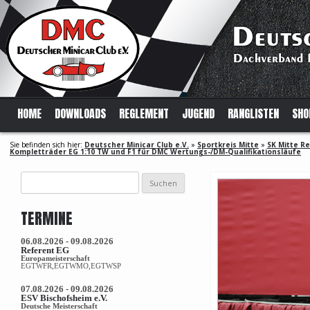
HOME
DOWNLOADS
REGLEMENT
JUGEND
RANGLISTEN
SHO
Sie befinden sich hier:
Deutscher Minicar Club e.V.
»
Sportkreis Mitte
»
SK Mitte R
Kompletträder EG 1:10 TW und F1 für DMC Wertungs-/DM-Qualifikationsläufe
Suchen
nach:
TERMINE
06.08.2026 - 09.08.2026
Referent EG
Europameisterschaft
EGTWFR,EGTWMO,EGTWSP
07.08.2026 - 09.08.2026
ESV Bischofsheim e.V.
Deutsche Meisterschaft