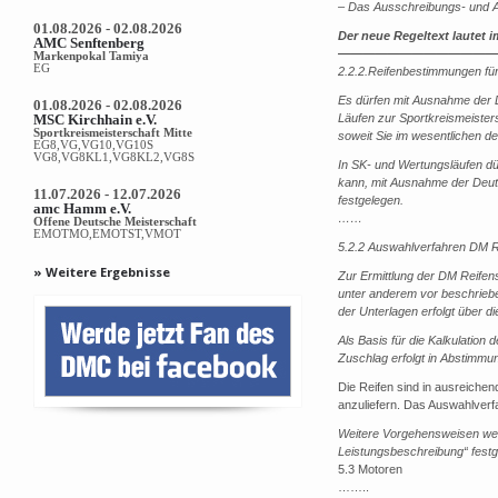
– Das Ausschreibungs- und Au
01.08.2026 - 02.08.2026
Der neue Regeltext lautet im
AMC Senftenberg
—————————————
Markenpokal Tamiya
EG
2.2.2.Reifenbestimmungen fü
Es dürfen mit Ausnahme der 
01.08.2026 - 02.08.2026
MSC Kirchhain e.V.
Läufen zur Sportkreismeisters
Sportkreismeisterschaft Mitte
soweit Sie im wesentlichen de
EG8,VG,VG10,VG10S
VG8,VG8KL1,VG8KL2,VG8S
In SK- und Wertungsläufen dü
kann, mit Ausnahme der Deuts
11.07.2026 - 12.07.2026
festgelegen.
amc Hamm e.V.
……
Offene Deutsche Meisterschaft
EMOTMO,EMOTST,VMOT
5.2.2 Auswahlverfahren DM 
» Weitere Ergebnisse
Zur Ermittlung der DM Reifens
unter anderem vor beschriebe
der Unterlagen erfolgt über 
Als Basis für die Kalkulation
Zuschlag erfolgt in Abstimm
Die Reifen sind in ausreiche
anzuliefern. Das Auswahlverfa
Weitere Vorgehensweisen werd
Leistungsbeschreibung“ festge
5.3 Motoren
……..