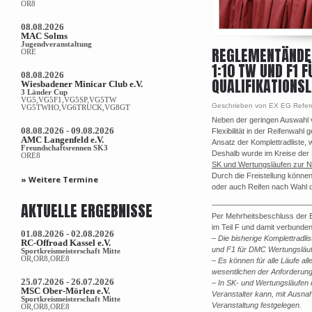
OR8
08.08.2026
MAC Solms
Jugendveranstaltung
REGLEMENTÄNDER
ORE
1:10 TW UND F1
08.08.2026
QUALIFIKATIONS
Wiesbadener Minicar Club e.V.
3 Länder Cup
VG5,VG5F1,VG5SP,VG5TW
Geschrieben von EX EG Refer
VG5TWHO,VG6TRUCK,VG8GT
Neben der geringen Auswahl v
08.08.2026 - 09.08.2026
Flexibilität in der Reifenwahl 
AMC Langenfeld e.V.
Ansatz der Komplettradliste, 
Freundschaftsrennen SK3
Deshalb wurde im Kreise der 
ORE8
SK und Wertungsläufen zur N
Durch die Freistellung können 
» Weitere Termine
oder auch Reifen nach Wahl 
AKTUELLE ERGEBNISSE
—————————————
Per Mehrheitsbeschluss der
im Teil F und damit verbunden
01.08.2026 - 02.08.2026
–
Die bisherige Komplettradli
RC-Offroad Kassel e.V.
und F1 für DMC Wertungsläufe 
Sportkreismeisterschaft Mitte
OR,OR8,ORE8
– Es können für alle Läufe al
wesentlichen der Anforderunge
25.07.2026 - 26.07.2026
– In SK- und Wertungsläufen 
MSC Ober-Mörlen e.V.
Veranstalter kann, mit Ausna
Sportkreismeisterschaft Mitte
Veranstaltung festgelegen.
OR,OR8,ORE8