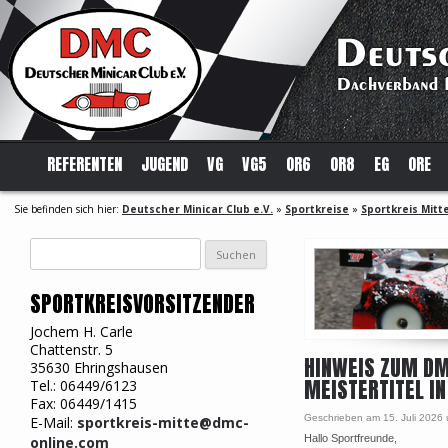
REFERENTEN
JUGEND
VG
VG5
OR6
OR8
EG
ORE
Sie befinden sich hier:
Deutscher Minicar Club e.V.
»
Sportkreise
»
Sportkreis Mitt
Suchen
nach:
SPORTKREISVORSITZENDER
Jochem H. Carle
Chattenstr. 5
HINWEIS ZUM DM
35630 Ehringshausen
MEISTERTITEL I
Tel.: 06449/6123
Fax: 06449/1415
Geschrieben am 15. Juli 2026
E-Mail:
sportkreis-mitte@dmc-
Hallo Sportfreunde,
online.com