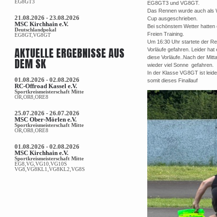
EG8GT3
EG8GT3 und VG8GT.
Das Rennen wurde auch als W
21.08.2026 - 23.08.2026
Cup ausgeschrieben.
MSC Kirchhain e.V.
Bei schönstem Wetter hatten
Deutschlandpokal
Freien Training.
EG8GT,VG8GT
Um 16:30 Uhr startete der Ren
AKTUELLE ERGEBNISSE AUS
Vorläufe gefahren. Leider ha
diese Vorläufe..Nach der Mitt
DEM SK
wieder viel Sonne gefahren.
In der Klasse VG8GT ist lei
01.08.2026 - 02.08.2026
somit dieses Finallauf
RC-Offroad Kassel e.V.
Sportkreismeisterschaft Mitte
OR,OR8,ORE8
25.07.2026 - 26.07.2026
MSC Ober-Mörlen e.V.
Sportkreismeisterschaft Mitte
OR,OR8,ORE8
01.08.2026 - 02.08.2026
MSC Kirchhain e.V.
Sportkreismeisterschaft Mitte
EG8,VG,VG10,VG10S
VG8,VG8KL1,VG8KL2,VG8S