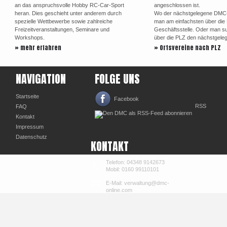
an das anspruchsvolle Hobby RC-Car-Sport
angeschlossen ist.
heran. Dies geschieht unter anderem durch
Wo der nächstgelegene DMC-Or
spezielle Wettbewerbe sowie zahlreiche
man am einfachsten über di
Freizeitveranstaltungen, Seminare und
Geschäftsstelle. Oder man su
Workshops.
über die PLZ den nächstgele
» mehr erfahren
» Ortsvereine nach PLZ
NAVIGATION
FOLGE UNS
Startseite
Facebook
RSS
FAQ
Kontakt
Impressum
Datenschutz
KONTAKT
Telefon: 04348 9142673
Mobil: 0160 99110101
E-Mail: verwaltung@dmc-
online.com