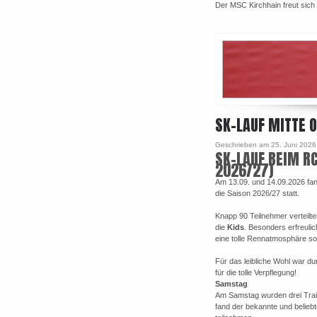
Der MSC Kirchhain freut sich
SK-LAUF MITTE O
Geschrieben am 25. Juni 2026
SK-LAUF BEIM RC
2026/27)
Am 13.09. und 14.09.2026 fan
die Saison 2026/27 statt.
Knapp 90 Teilnehmer verteilte
die
Kids
. Besonders erfreulic
eine tolle Rennatmosphäre so
Für das leibliche Wohl war d
für die tolle Verpflegung!
Samstag
Am Samstag wurden drei Trai
fand der bekannte und belieb