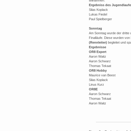
teilnahmen.
Ergebniss des Jugendlauf
Silas Koplack
Lukas Fiedel
Paul Spielberger
Sonntag
Am Sonntag wurde der dritte u
Finalläufe. Diese wurden von
(Rennleiter)
begleitet und s
Ergebnisse
OR8 Expert
Aaron Waitz
Aaron Schwarz
Thomas Tekaat
OR8 Hobby
Maurice van Beest
Silas Koplack
Linus Kurz
OR8E
Aaron Schwarz
Thomas Tekaat
Aaron Waitz