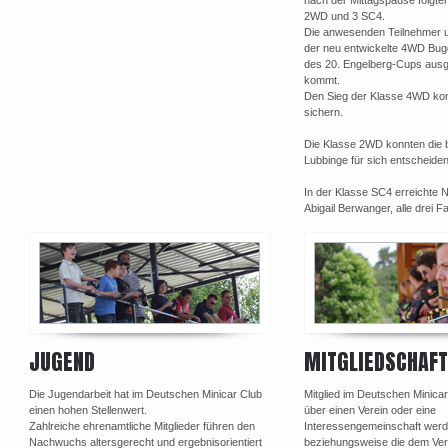
2WD und 3 SC4.
Die anwesenden Teilnehmer u
der neu entwickelte 4WD Bu
des 20. Engelberg-Cups ausgi
kommt.
Den Sieg der Klasse 4WD kon
sichern.
Die Klasse 2WD konnten die 
Lubbinge für sich entscheiden
In der Klasse SC4 erreichte 
Abigail Berwanger, alle drei 
JUGEND
MITGLIEDSCHAFT
Die Jugendarbeit hat im Deutschen Minicar Club
Mitglied im Deutschen Minica
einen hohen Stellenwert.
über einen Verein oder eine
Zahlreiche ehrenamtliche Mitglieder führen den
Interessengemeinschaft werd
Nachwuchs altersgerecht und ergebnisorientiert
beziehungsweise die dem Ve