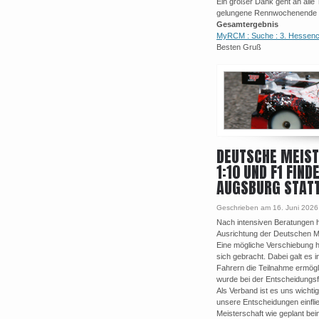
Ein großer Dank geht an alle 
gelungene Rennwochenende 
Gesamtergebnis
MyRCM : Suche : 3. Hessencu
Besten Gruß
DEUTSCHE MEIS
1:10 UND F1 FIN
AUGSBURG STAT
Geschrieben am 16. Juni 2026
Nach intensiven Beratungen h
Ausrichtung der Deutschen Me
Eine mögliche Verschiebung h
sich gebracht. Dabei galt es 
Fahrern die Teilnahme ermöglic
wurde bei der Entscheidungsfi
Als Verband ist es uns wichti
unsere Entscheidungen einfli
Meisterschaft wie geplant be