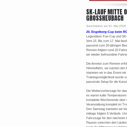
SK-LAUF MITTE 
GROSSHEUBACH
Geschrieben am 31. Mai 2026
20. Engelberg-Cup beim R
Legendärer Fun-Cup und SK-La
Vom 15. Bis zum 17. Mai fand 
passend zum 20-jährigen Bes
Rennen folgten rund 20 Fahre
wir wieder befreundete Fahre
Die Anreise zum Rennen erfolg
Himmelfahrt, sie nutzten den
starteten wir in das Event mit
Trainingsmöglichkeit wurde v
passende Setup für die Kuns
Die Wettervorhersage für da
es waren kalte Temperaturen 
komplette Wochenende über nu
Veranstaltung komplett im Tr
Den Samstag starteten wir kl
mittags folgten 5 Vorläufe. 
Fahrzeuge für den nächsten L
Pausen zwischen den Läufen v
nach der Mittagspause folgten 