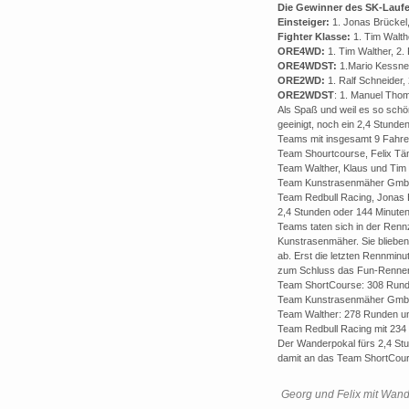
Die Gewinner des SK-Laufe
Einsteiger:
1. Jonas Brückel,
Fighter Klasse:
1. Tim Walth
ORE4WD:
1. Tim Walther, 2. 
ORE4WDST:
1.Mario Kessne
ORE2WD:
1. Ralf Schneider,
ORE2WDST
: 1. Manuel Tho
Als Spaß und weil es so sch
geeinigt, noch ein 2,4 Stund
Teams mit insgesamt 9 Fahrer
Team Shourtcourse, Felix Tä
Team Walther, Klaus und Tim
Team Kunstrasenmäher GmbH
Team Redbull Racing, Jonas 
2,4 Stunden oder 144 Minuten
Teams taten sich in der Rennz
Kunstrasenmäher. Sie blieben
ab. Erst die letzten Rennmi
zum Schluss das Fun-Rennen 
Team ShortCourse: 308 Run
Team Kunstrasenmäher Gmb
Team Walther: 278 Runden u
Team Redbull Racing mit 234
Der Wanderpokal fürs 2,4 St
damit an das Team ShortCour
Georg und Felix mit Wan