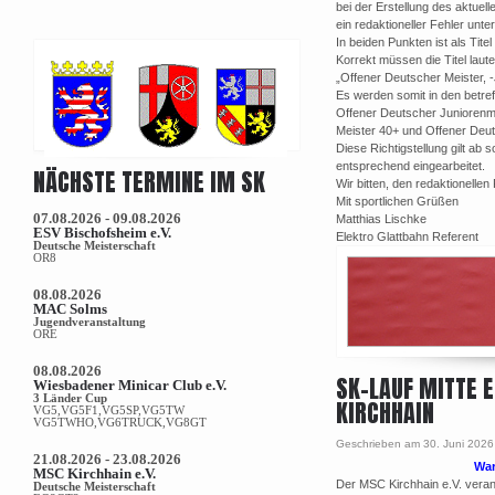
bei der Erstellung des aktuel
ein redaktioneller Fehler unter
In beiden Punkten ist als Tite
Korrekt müssen die Titel laute
„Offener Deutscher Meister, 
Es werden somit in den betref
Offener Deutscher Juniorenm
Meister 40+ und Offener Deu
Diese Richtigstellung gilt ab
entsprechend eingearbeitet.
NÄCHSTE TERMINE IM SK
Wir bitten, den redaktionelle
Mit sportlichen Grüßen
07.08.2026 - 09.08.2026
Matthias Lischke
ESV Bischofsheim e.V.
Elektro Glattbahn Referent
Deutsche Meisterschaft
OR8
08.08.2026
MAC Solms
Jugendveranstaltung
ORE
08.08.2026
SK-LAUF MITTE 
Wiesbadener Minicar Club e.V.
3 Länder Cup
KIRCHHAIN
VG5,VG5F1,VG5SP,VG5TW
VG5TWHO,VG6TRUCK,VG8GT
Geschrieben am 30. Juni 2026
21.08.2026 - 23.08.2026
War
MSC Kirchhain e.V.
Der MSC Kirchhain e.V. veran
Deutsche Meisterschaft