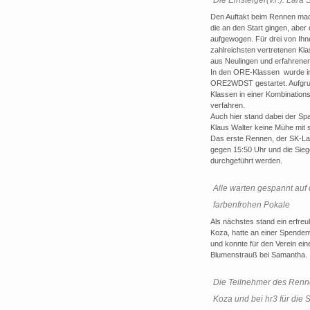
Den Auftakt beim Rennen mach
die an den Start gingen, abe
aufgewogen. Für drei von Ihn
zahlreichsten vertretenen Kl
aus Neulingen und erfahrenen
In den ORE-Klassen wurde
ORE2WDST gestartet. Aufgrun
Klassen in einer Kombinatio
verfahren.
Auch hier stand dabei der Sp
Klaus Walter keine Mühe mit 
Das erste Rennen, der SK-Lau
gegen 15:50 Uhr und die Sieg
durchgeführt werden.
Alle warten gespannt auf
farbenfrohen Pokale
Als nächstes stand ein erfre
Koza, hatte an einer Spende
und konnte für den Verein ei
Blumenstrauß bei Samantha.
Die Teilnehmer des Renn
Koza und bei hr3 für die 