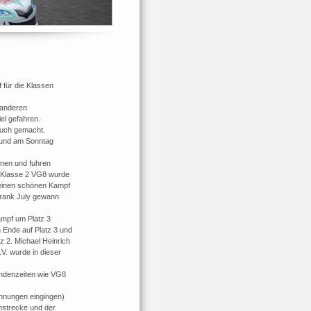
 für die Klassen
 anderen
el gefahren.
auch gemacht.
n und am Sonntag
nnen und fuhren
e Klasse 2 VG8 wurde
 einen schönen Kampf
Frank July gewann
ampf um Platz 3
 Ende auf Platz 3 und
tz 2. Michael Heinrich
V. wurde in dieser
undenzeiten wie VG8
nnungen eingingen)
nnstrecke und der