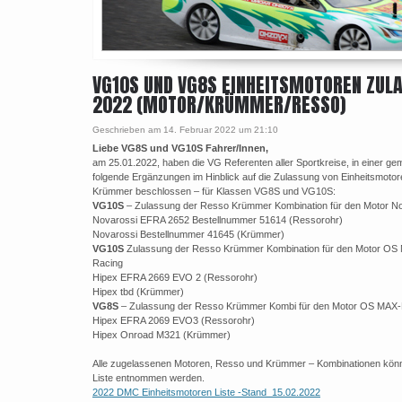
VG10S UND VG8S EINHEITSMOTOREN ZUL
2022 (MOTOR/KRÜMMER/RESSO)
Geschrieben am 14. Februar 2022 um 21:10
Liebe VG8S und VG10S Fahrer/Innen,
am 25.01.2022, haben die VG Referenten aller Sportkreise, in einer g
folgende Ergänzungen im Hinblick auf die Zulassung von Einheitsmoto
Krümmer beschlossen – für Klassen VG8S und VG10S:
VG10S
– Zulassung der Resso Krümmer Kombination für den Motor No
Novarossi EFRA 2652 Bestellnummer 51614 (Ressorohr)
Novarossi Bestellnummer 41645 (Krümmer)
VG10S
Zulassung der Resso Krümmer Kombination für den Motor OS
Racing
Hipex EFRA 2669 EVO 2 (Ressorohr)
Hipex tbd (Krümmer)
VG8S
– Zulassung der Resso Krümmer Kombi für den Motor OS MAX
Hipex EFRA 2069 EVO3 (Ressorohr)
Hipex Onroad M321 (Krümmer)
Alle zugelassenen Motoren, Resso und Krümmer – Kombinationen könn
Liste entnommen werden.
2022 DMC Einheitsmotoren Liste -Stand_15.02.2022