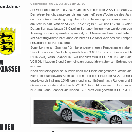
Geschrieben am 23. Juli 2023 um 21:39
sued.dmc-
Am Wochenende 15.-16.7.2023 fand in Bamberg der 2.SK-Lauf Süd VG8
Der Wetterbericht sagte das bis jetzt das heißeste Wochende des Jahre
auch ein Grund für die geringe Anzahl von Nennungen. es waren insge
am Start in den Klassen VG8 Kl1 / Kl2 / Vg10 / EG8 und EGPro10S als
Da am Samstag knapp 38 Grad im Schatten herrschten wurde von den 
Training nur sehr sporadisch genutzt, um Material und auch die Helfer n
Am Samstag Abend kam dann ein kurzes Gewitter welches die Tempera
erträgliches Maß reduzierte.
Somit konnte am Sonntag früh, bei angenehmeren Temperaturen, aber
Strecke mit den 3 Vorläufen pünktlich um 9:00 Uhr gestartet werden. Hie
Dill in VG8, Klaus Lechner in EG8 und Alex Wild in EGPRO10S die Pole 
IM
VG8 Die Klassen 1 und 2 gemeinsam ausgefahren aber am Schluss get
 KLASSEN
wurden.
Nach der Mittagspause wurden dann die Finale ausgefahren, wobei die
Elektroklassen jeweils 3 Finale fuhren, und das Finale der VG8 Fahrer
geteilt wurde in 2 mal 15 Minuten, und anschließend nach Runden und Z
Gewonnen hat dann das Finale VG KL1 Alex Dill gewonnen, July Frank 
Kl.2 und Klaus Lechner die Klasse EG8. Alex Wild gewann in EGPRO1
N DEN