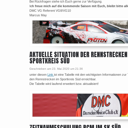
Bei Rückfragen stehe ich Euch gerne zur Verfügung.
I
ch freue mich auf die kommende Saison mit Euch, bleibt bitte al
DMC VG Referent VG8/VG10
Marcus May
AKTUELLE SITUATION DER RENNSTRECKEN
SPORTKREIS SÜD
Geschrieben am 23. Mai 2020 um 21:36
unter diesen
Link
ist eine Tabelle mit den wichtigsten Informationen zur
den Rennstrecken im Sportkreis Süd erreichbar.
Die Tabelle wird laufend erweitert bzw. aktualisiert!
ZEITNAHMESCHULUNG RCM IM SK SÜD