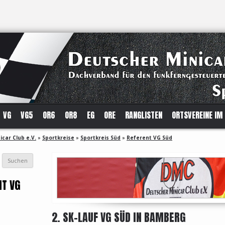
VG
VG5
OR6
OR8
EG
ORE
RANGLISTEN
ORTSVEREINE IM
car Club e.V.
»
Sportkreise
»
Sportkreis Süd
»
Referent VG Süd
NT VG
2. SK-LAUF VG SÜD IN BAMBERG