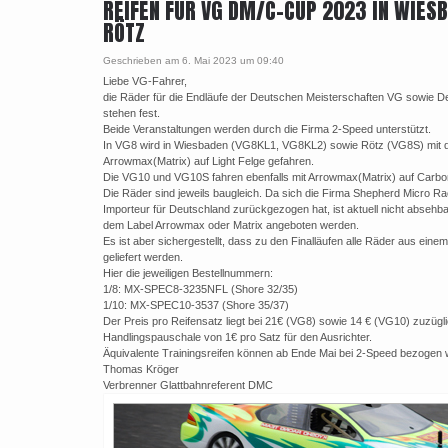
REIFEN FÜR VG DM/C-CUP 2023 IN WIES
RÖTZ
Geschrieben am 6. Mai 2023 um 09:40
Liebe VG-Fahrer,
die Räder für die Endläufe der Deutschen Meisterschaften VG sowie 
stehen fest.
Beide Veranstaltungen werden durch die Firma 2-Speed unterstützt.
In VG8 wird in Wiesbaden (VG8KL1, VG8KL2) sowie Rötz (VG8S) mit
Arrowmax(Matrix) auf Light Felge gefahren.
Die VG10 und VG10S fahren ebenfalls mit Arrowmax(Matrix) auf Carbo
Die Räder sind jeweils baugleich. Da sich die Firma Shepherd Micro Rac
Importeur für Deutschland zurückgezogen hat, ist aktuell nicht absehba
dem Label Arrowmax oder Matrix angeboten werden.
Es ist aber sichergestellt, dass zu den Finalläufen alle Räder aus ein
geliefert werden.
Hier die jeweiligen Bestellnummern:
1/8: MX-SPEC8-3235NFL (Shore 32/35)
1/10: MX-SPEC10-3537 (Shore 35/37)
Der Preis pro Reifensatz liegt bei 21€ (VG8) sowie 14 € (VG10) zuzügli
Handlingspauschale von 1€ pro Satz für den Ausrichter.
Äquivalente Trainingsreifen können ab Ende Mai bei 2-Speed bezogen 
Thomas Kröger
Verbrenner Glattbahnreferent DMC