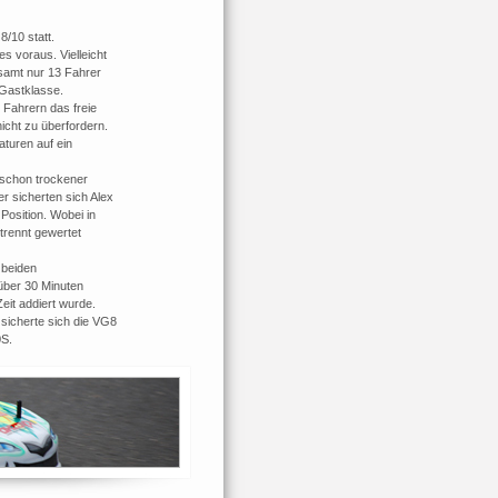
/10 statt.
s voraus. Vielleicht
samt nur 13 Fahrer
 Gastklasse.
Fahrern das freie
icht zu überfordern.
turen auf ein
 schon trockener
r sicherten sich Alex
Position. Wobei in
rennt gewertet
 beiden
 über 30 Minuten
eit addiert wurde.
sicherte sich die VG8
0S.