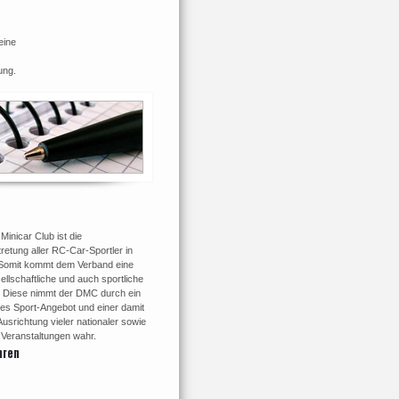
eine
ung.
inicar Club ist die
retung aller RC-Car-Sportler in
Somit kommt dem Verband eine
ellschaftliche und auch sportliche
 Diese nimmt der DMC durch ein
tes Sport-Angebot und einer damit
srichtung vieler nationaler sowie
r Veranstaltungen wahr.
hren