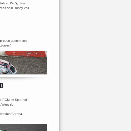
 Jahre DMC), dass
ress sein Hobby voll
itproben genommen
ioniert)
ÜD
für RCM Im Sportheim
t Wenzel.
geltenden Corona