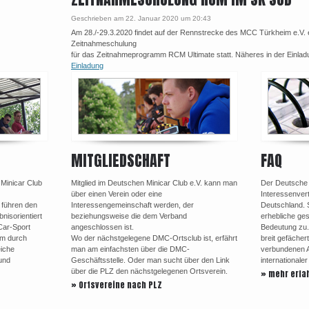
Geschrieben am 22. Januar 2020 um 20:43
Am 28./-29.3.2020 findet auf der Rennstrecke des MCC Türkheim e.V. 
Zeitnahmeschulung
für das Zeitnahmeprogramm RCM Ultimate statt. Näheres in der Einlad
Einladung
MITGLIEDSCHAFT
FAQ
 Minicar Club
Mitglied im Deutschen Minicar Club e.V. kann man
Der Deutsche M
über einen Verein oder eine
Interessenvert
 führen den
Interessengemeinschaft werden, der
Deutschland. 
nisorientiert
beziehungsweise die dem Verband
erhebliche ges
Car-Sport
angeschlossen ist.
Bedeutung zu.
em durch
Wo der nächstgelegene DMC-Ortsclub ist, erfährt
breit gefächer
eiche
man am einfachsten über die DMC-
verbundenen Au
und
Geschäftsstelle. Oder man sucht über den Link
internationale
über die PLZ den nächstgelegenen Ortsverein.
» mehr erfa
» Ortsvereine nach PLZ