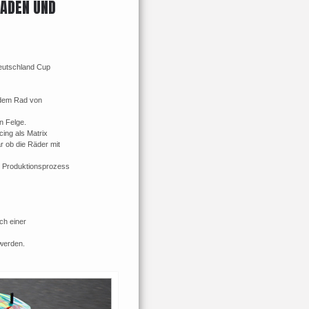
BADEN UND
Deutschland Cup
 dem Rad von
n Felge.
ing als Matrix
r ob die Räder mit
em Produktionsprozess
ch einer
werden.