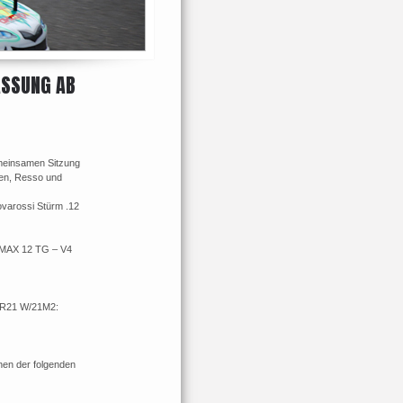
ASSUNG AB
emeinsamen Sitzung
ren, Resso und
varossi Stürm .12
 MAX 12 TG – V4
-R21 W/21M2:
en der folgenden