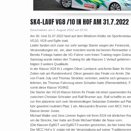
SK4-LAUF VG8 /10 IN HOF AM 31.7.2022
Geschrieben am 2. August 2022 um 20:52
Am 30. Und 31.07.2022 fand auf dem Minidrom Köditz ein Sportkreislauf
VG10, VG8 und Eg8e statt.
Leider fanden sich zwar nur sehr wenige Starter wegen der Ferienzeit,
Veranstaltungen etc. ein, aber trotzdem wurde bei besten Rennwetter vi
Bereits Freitags hatten die VG-Fahrer vom freien Training regen Gebr
Samstag wurde neben den Training für alle Klassen 1 Vorlauf gefahre
folgten 3 weitere Qualiläufe.
In der Klasse VG8 Kl.1 zeigten Oliver Lembeck und Armin Baier Ihr Kö
Zeiten nah am Rundenrekord. Oliver gewann das Finale vor Armin. Di
von Frank July und Thomas Strukletz vertreten, welche sich genauso
lieferten, bis Thomas Fahrzeug einen Schaden hatte (Riemendefekt). 
somit diese Klasse VG8Kl2.
Die Starter der VG10-Klasse fuhren Ihr Finale mit einen spannenden K
zwischen Christian Schrader und Ralf Brunner aus. Ralf schaffte es am
vor Ihm platzierte sich sein Vereinskollegen Sebastian Gebelein auf Pla
fuhr gewohnt routiniert Platz 1 ein. Alessandro Brunner vom MCC Hof e.
Klasse bester Junior.
Michael Waller und Jens Limmer fegten mit Ihren EG8 mit ähnlichen R
um die Strecke, hier hatte am Ende Michael Waller die Nase vorn.
(Die Klassen Eg8GT und Eg8GT3 wurden gestrichen, da hier keine Ne
Der MCC Hof e.V. zeigte mit der Veranstaltung auf seiner Traditionsre