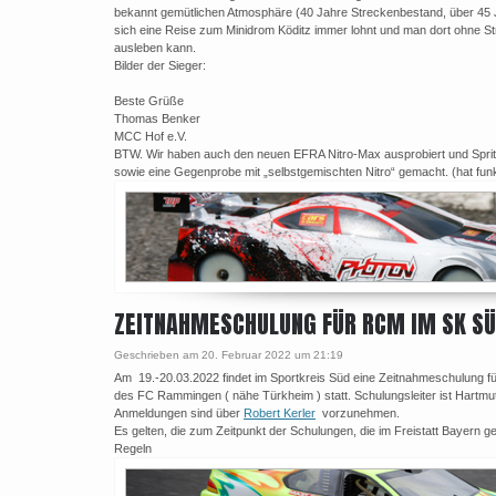
bekannt gemütlichen Atmosphäre (40 Jahre Streckenbestand, über 45
sich eine Reise zum Minidrom Köditz immer lohnt und man dort ohne St
ausleben kann.
Bilder der Sieger:
Beste Grüße
Thomas Benker
MCC Hof e.V.
BTW. Wir haben auch den neuen EFRA Nitro-Max ausprobiert und Spr
sowie eine Gegenprobe mit „selbstgemischten Nitro“ gemacht. (hat funkt
ZEITNAHMESCHULUNG FÜR RCM IM SK S
Geschrieben am 20. Februar 2022 um 21:19
Am 19.-20.03.2022 findet im Sportkreis Süd eine Zeitnahmeschulung 
des FC Rammingen ( nähe Türkheim ) statt. Schulungsleiter ist Hartmu
Anmeldungen sind über
Robert Kerler
vorzunehmen.
Es gelten, die zum Zeitpunkt der Schulungen, die im Freistatt Bayern 
Regeln