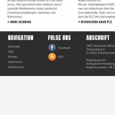
an das anspruchsvolle Hobby RC-Car-Sport
angeschlossen ist.
heran. Dies geschieht unter anderem durch
Wo der nächstgelegene DMC-Or
spezielle Wettbewerbe sowie zahlreiche
man am einfachsten über di
Freizeitveranstaltungen, Seminare und
Geschäftsstelle. Oder man su
Workshops.
über die PLZ den nächstgele
» mehr erfahren
» Ortsvereine nach PLZ
NAVIGATION
FOLGE UNS
ANSCHRIFT
DMC Deutscher Minicar
Startseite
Facebook
Steckenberg 4
FAQ
D-24232 Schönkirchen
Kontakt
RSS
Registergericht:
Impressum
Amtsgericht Pinneberg
Datenschutz
Registernummer: VR 