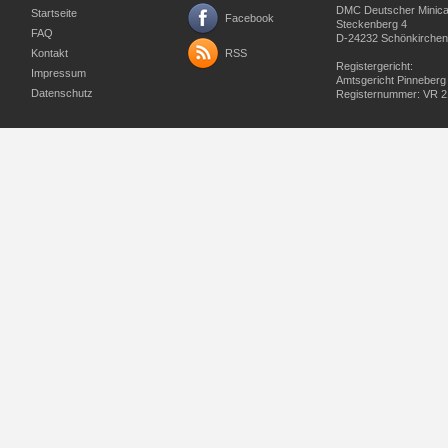
DMC Deutscher Minicar
Startseite
Facebook
Steckenberg 4
FAQ
D-24232 Schönkirchen
Kontakt
RSS
Registergericht:
Impressum
Amtsgericht Pinneberg
Datenschutz
Registernummer: VR 