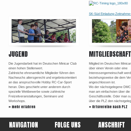
SK-Süd Einladung Zeitnahm
JUGEND
MITGLIEDSCHAFT
Die Jugendarbeit hat im Deutschen Minicar Club
Mitglied im Deutschen Minica
einen hohen Stellenwert.
über einen Verein oder eine
Zahlreiche ehrenamtliche Mitglieder führen den
Interessengemeinschaft werd
Nachwuchs altersgerecht und ergebnisorientiert
beziehungsweise die dem Ve
an das anspruchsvolle Hobby RC-Car-Sport
angeschlossen ist.
heran. Dies geschieht unter anderem durch
Wo der nächstgelegene DMC-Or
spezielle Wettbewerbe sowie zahlreiche
man am einfachsten über di
Freizeitveranstaltungen, Seminare und
Geschäftsstelle. Oder man su
Workshops.
über die PLZ den nächstgele
» mehr erfahren
» Ortsvereine nach PLZ
NAVIGATION
FOLGE UNS
ANSCHRIFT