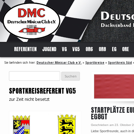
REFERENTEN
JUGEND
VG
VG5
OR6
OR8
EG
ORE
Sie befinden sich hier:
Deutscher Minicar Club e.V.
»
Sportkreise
»
Sportkreis Süd
Suchen
nach:
SPORTKREISREFERENT VG5
zur Zeit nicht besetzt
STARTPLÄTZE EU
EG8GT
Geschrieben am 23. Oktober 
Liebe Sportfreunde, auch in d