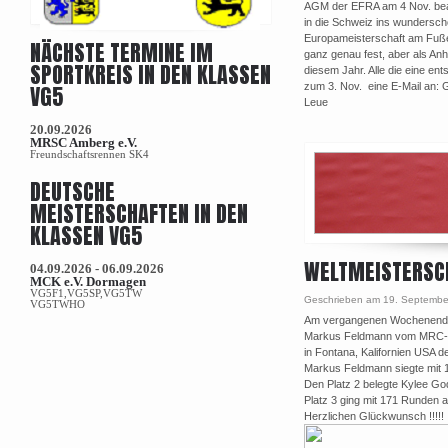
AGM der EFRA am 4 Nov. bean
in die Schweiz ins wundersc
Europameisterschaft am Fuße 
NÄCHSTE TERMINE IM
ganz genau fest, aber als Anha
SPORTKREIS IN DEN KLASSEN
diesem Jahr. Alle die eine ent
VG5
zum 3. Nov. eine E-Mail an:
Leue
20.09.2026
MRSC Amberg e.V.
Freundschaftsrennen SK4
DEUTSCHE
MEISTERSCHAFTEN IN DEN
KLASSEN VG5
WELTMEISTERSCH
04.09.2026 - 06.09.2026
MCK e.V. Dormagen
VG5F1,VG5SP,VG5TW
Geschrieben am 19. Septembe
VG5TWHO
Am vergangenen Wochenende 
Markus Feldmann vom MRC-A
in Fontana, Kalifornien USA d
Markus Feldmann siegte mit 
Den Platz 2 belegte Kylee Go
Platz 3 ging mit 171 Runden a
Herzlichen Glückwunsch !!!!!