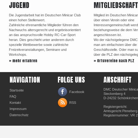
JUGEND
MITGLIEDSCHAFT
Die Jugendarbeit hat im Deutschen Minicar Club
Mitglied im Deutschen Minica
einen hohen Stellenwert.
über einen Verein oder eine
Zahlreiche ehrenamtliche Mitglieder führen den
Interessengemeinschaft werd
Nachwuchs altersgerecht und ergebnisorientiert
beziehungsweise die dem Ve
an das anspruchsvolle Hobby RC-Car-Sport
angeschlossen ist.
heran. Dies geschieht unter anderem durch
Wo der nächstgelegene DMC-Or
spezielle Wettbewerbe sowie zahlreiche
man am einfachsten über di
Freizeitveranstaltungen, Seminare und
Geschäftsstelle. Oder man su
Workshops.
über die PLZ den nächstgele
» mehr erfahren
» Ortsvereine nach PLZ
NAVIGATION
FOLGE UNS
ANSCHRIFT
DMC Deutscher Minicar
Startseite
Facebook
Steckenberg 4
FAQ
D-24232 Schönkirchen
Kontakt
RSS
Registergericht:
Impressum
Amtsgericht Pinneberg
Datenschutz
Registernummer: VR 