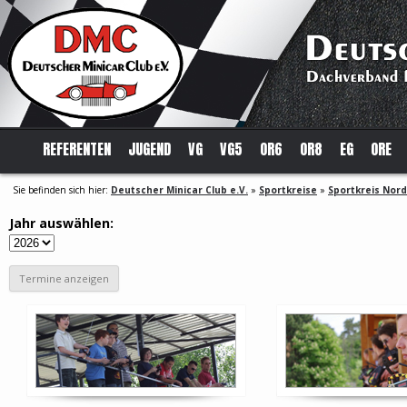
REFERENTEN
JUGEND
VG
VG5
OR6
OR8
EG
ORE
Sie befinden sich hier:
Deutscher Minicar Club e.V.
»
Sportkreise
»
Sportkreis Nord
Jahr auswählen: