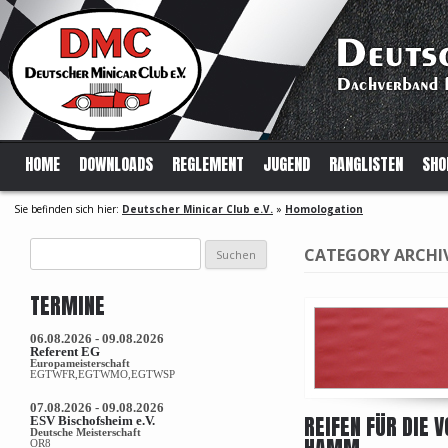
HOME
DOWNLOADS
REGLEMENT
JUGEND
RANGLISTEN
SHO
Sie befinden sich hier:
Deutscher Minicar Club e.V.
»
Homologation
Suchen
CATEGORY ARCHI
nach:
TERMINE
06.08.2026 - 09.08.2026
Referent EG
Europameisterschaft
EGTWFR,EGTWMO,EGTWSP
07.08.2026 - 09.08.2026
REIFEN FÜR DIE 
ESV Bischofsheim e.V.
Deutsche Meisterschaft
OR8