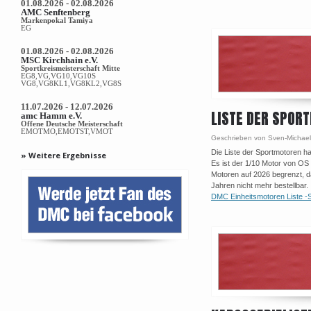
01.08.2026 - 02.08.2026
AMC Senftenberg
Markenpokal Tamiya
EG
01.08.2026 - 02.08.2026
MSC Kirchhain e.V.
Sportkreismeisterschaft Mitte
EG8,VG,VG10,VG10S
VG8,VG8KL1,VG8KL2,VG8S
11.07.2026 - 12.07.2026
LISTE DER SPOR
amc Hamm e.V.
Offene Deutsche Meisterschaft
EMOTMO,EMOTST,VMOT
Geschrieben von Sven-Michael
Die Liste der Sportmotoren h
» Weitere Ergebnisse
Es ist der 1/10 Motor von OS
Motoren auf 2026 begrenzt, da
Jahren nicht mehr bestellbar.
DMC Einheitsmotoren Liste -