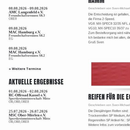
HAMM
08.08.2026 - 09.08.2026
Geschrieben von Sven-Michael
AMC Langenfeld e.V.
Die Entscheidung ist gefallen
Freundschaftsrennen SK3
ORE8
die Firma 2-Speed.
VG8: MX-SPEC8 32/35 NFL z
09.08.2026
VG10; MX-SPEC10 35/37 zu 
MAC Hamburg e.V.
Zum Bestellvorgang wird nähe
Freundschaftsrennen SK2
Ich bedanke mich bei allen, 
EG
Gruß Sven
09.08.2026
MAC Hamburg e.V.
Freundschaftsrennen SK2
EG
» Weitere Termine
AKTUELLE ERGEBNISSE
01.08.2026 - 02.08.2026
REIFEN FÜR DIE 
RC-Offroad Kassel e.V.
Sportkreismeisterschaft Mitte
OR,OR8,ORE8
Geschrieben von Sven-Michael
25.07.2026 - 26.07.2026
Die Diesjährigen Reifen sind:
MSC Ober-Mörlen e.V.
Trockenreifen SP Medium, Art
Sportkreismeisterschaft Mitte
Regenreifen SP Artikel-Nr.:
SP
OR,OR8,ORE8
Weitere Infos zum vorbestell