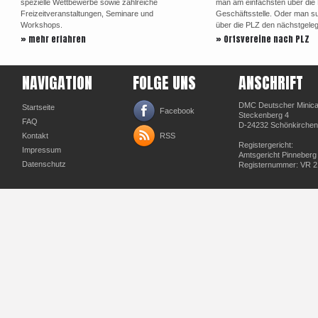
spezielle Wettbewerbe sowie zahlreiche
man am einfachsten über di
Freizeitveranstaltungen, Seminare und
Geschäftsstelle. Oder man su
Workshops.
über die PLZ den nächstgele
» mehr erfahren
» Ortsvereine nach PLZ
NAVIGATION
FOLGE UNS
ANSCHRIFT
DMC Deutscher Minicar
Startseite
Facebook
Steckenberg 4
FAQ
D-24232 Schönkirchen
Kontakt
RSS
Registergericht:
Impressum
Amtsgericht Pinneberg
Datenschutz
Registernummer: VR 