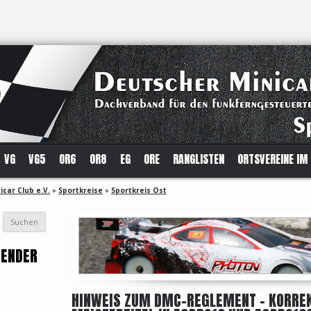
VG
VG5
OR6
OR8
EG
ORE
RANGLISTEN
ORTSVEREINE IM
car Club e.V.
»
Sportkreise
»
Sportkreis Ost
ZENDER
HINWEIS ZUM DMC-REGLEMENT – KORRE