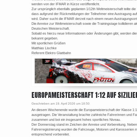
werden von der IFMAR in Kürze veröffentlicht.
Zur ursprünglich ebenfalls geplanten 1/12th Weltmeisterschaft teilte di
dass aufgrund der Rückmeldungen der Teilnehmer eine Austragung auf
wird. Daher sucht die IFMAR derzeit nach einem neuen Austragungsort
Die Anreise zur Weltmeisterschaft sowie die Trainingstage kollidieren ak
Deutschen Meisterschaft.
Sobald es hierzu neue Informationen oder Änderungen gibt, werden di
bekannt gegeben.
Mit sportlichen Grüßen
Matthias Lischke
Referent Elektro Glattbahn
EUROPAMEISTERSCHAFT 1:12 AUF SIZILIE
Geschrieben am 19. April 2026 um 18:50
An diesem Wochenende wurde die Europameisterschaft der Klasse 1:12 
ausgetragen. Die Veranstaltung brachte zahlreiche Fahrerinnen und F
zusammen und bot ein insgesamt hohes sportliches Niveau.
Der Donnerstag stand im Zeichen der Anreise und Vorbereitung. Neben
Fahrerregistrierung wurden die Fahrzeuge, Motoren und Karosserien ma
entsprechend vorbereitet.