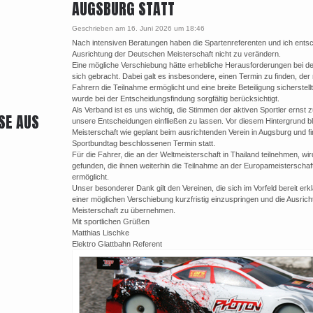
AUGSBURG STATT
Geschrieben am 16. Juni 2026 um 18:46
Nach intensiven Beratungen haben die Spartenreferenten und ich entsc
Ausrichtung der Deutschen Meisterschaft nicht zu verändern.
Eine mögliche Verschiebung hätte erhebliche Herausforderungen bei de
sich gebracht. Dabei galt es insbesondere, einen Termin zu finden, der 
Fahrern die Teilnahme ermöglicht und eine breite Beteiligung sicherstell
wurde bei der Entscheidungsfindung sorgfältig berücksichtigt.
Als Verband ist es uns wichtig, die Stimmen der aktiven Sportler ernst
SE AUS
unsere Entscheidungen einfließen zu lassen. Vor diesem Hintergrund bl
Meisterschaft wie geplant beim ausrichtenden Verein in Augsburg und 
Sportbundtag beschlossenen Termin statt.
Für die Fahrer, die an der Weltmeisterschaft in Thailand teilnehmen, wi
gefunden, die ihnen weiterhin die Teilnahme an der Europameisterscha
ermöglicht.
Unser besonderer Dank gilt den Vereinen, die sich im Vorfeld bereit erkl
einer möglichen Verschiebung kurzfristig einzuspringen und die Ausric
Meisterschaft zu übernehmen.
Mit sportlichen Grüßen
Matthias Lischke
Elektro Glattbahn Referent