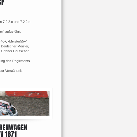
SP
n 7.2.2.c und 7.2.2.o
er“ aufgeführt.
r40+, -Meister55+“
r Deutscher Meister,
, Offener Deutscher
ierung des Reglements
uer Verständnis.
URENWAGEN
SV 1871