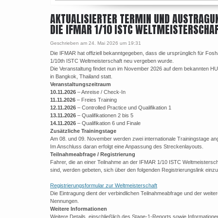
AKTUALISIERTER TERMIN UND AUSTRAGU
DIE IFMAR 1/10 ISTC WELTMEISTERSCHA
Geschrieben am 24. Mai 2026 um 19:31
Die IFMAR hat offiziell bekanntgegeben, dass die ursprünglich für Fos
1/10th ISTC Weltmeisterschaft neu vergeben wurde.
Die Veranstaltung findet nun im November 2026 auf dem bekannten HU
in Bangkok, Thailand statt.
Veranstaltungszeitraum
10.11.2026
– Anreise / Check-In
11.11.2026
– Freies Training
12.11.2026
– Controlled Practice und Qualifikation 1
13.11.2026
– Qualifikationen 2 bis 5
14.11.2026
– Qualifikation 6 und Finale
Zusätzliche Trainingstage
Am 08. und 09. November werden zwei internationale Trainingstage an
Im Anschluss daran erfolgt eine Anpassung des Streckenlayouts.
Teilnahmeabfrage / Registrierung
Fahrer, die an einer Teilnahme an der IFMAR 1/10 ISTC Weltmeisterscha
sind, werden gebeten, sich über den folgenden Registrierungslink einzu
Registrierungsformular zur Weltmeisterschaft
Die Eintragung dient der verbindlichen Teilnahmeabfrage und der weite
Nennungen.
Weitere Informationen
Weitere Details, einschließlich des Stage-1-Reports sowie Information