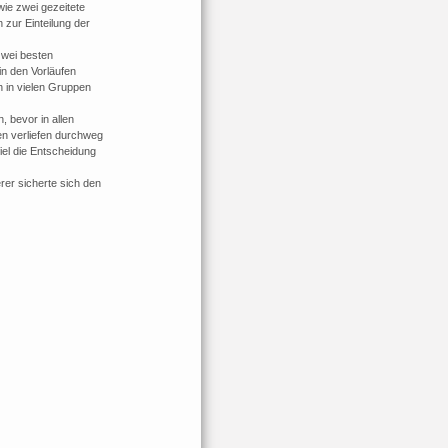
wie zwei gezeitete
 zur Einteilung der
zwei besten
in den Vorläufen
h in vielen Gruppen
, bevor in allen
en verliefen durchweg
iel die Entscheidung
rer sicherte sich den