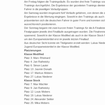
Am Freitag folgten die Trainingsläufe. Es wurden drei freie Trainings so
Trainings durchgeführt. Die Ergebnisse der gezeiteten Trainings dienten
Fahrer in die jeweiligen Vorlaufgruppen.
Am Samstag wurden insgesamt fünf Vorläufe gefahren, von denen die 
Ergebnisse in die Wertung eingingen. Sowohl in den Trainings als auch 
präsentierten sich die deutschen Fahrer in guter Form und konnten sic
aussichtsreich positionieren.
Der Sonntag begann mit zwei kurzen freien Trainings für die A-Finalisten
Finalgruppen jeweils drei Finalläufe ausgetragen wurden. Die Finalrenn
spannend. Sowohl in der Klasse Modified als auch in der Klasse Stock f
um den Europameistertitel erst im jeweils letzten Finallauf.
Aus deutscher Sicht konnte ein Titelgewinn erzielt werden: Lukas Niede
Jugend Europameistertitel in der Klasse Modified.
Platzierungen
Klasse Modified
Platz 3: Marc Rheinard
Platz 4: Jan Ratheisky
Platz 6: Simon Lauter
Platz 13: Jasmin Donath
Platz 17: Markus Mobers
Platz 27: Lukas Niederer
Klasse Stock
Platz 7: Max Mächler
Platz 9: Jan Ratheisky
Platz 12: Louis Mobers
Platz 19: Lukas Niederer
Platz 24: Alexander Seitter
Platz 25: Mika Mobers