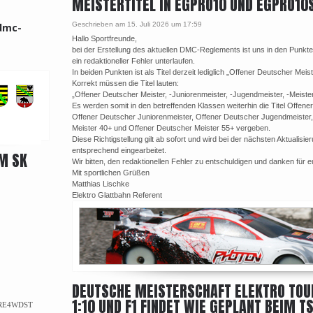
MEISTERTITEL IN EGPRO10 UND EGPRO10
Geschrieben am 15. Juli 2026 um 17:59
dmc-
Hallo Sportfreunde,
bei der Erstellung des aktuellen DMC-Reglements ist uns in den Punkte
ein redaktioneller Fehler unterlaufen.
In beiden Punkten ist als Titel derzeit lediglich „Offener Deutscher Meist
Korrekt müssen die Titel lauten:
„Offener Deutscher Meister, -Juniorenmeister, -Jugendmeister, -Meiste
Es werden somit in den betreffenden Klassen weiterhin die Titel Offene
Offener Deutscher Juniorenmeister, Offener Deutscher Jugendmeister
Meister 40+ und Offener Deutscher Meister 55+ vergeben.
Diese Richtigstellung gilt ab sofort und wird bei der nächsten Aktualis
entsprechend eingearbeitet.
M SK
Wir bitten, den redaktionellen Fehler zu entschuldigen und danken für e
Mit sportlichen Grüßen
Matthias Lischke
Elektro Glattbahn Referent
DEUTSCHE MEISTERSCHAFT ELEKTRO TO
1:10 UND F1 FINDET WIE GEPLANT BEIM T
RE4WDST