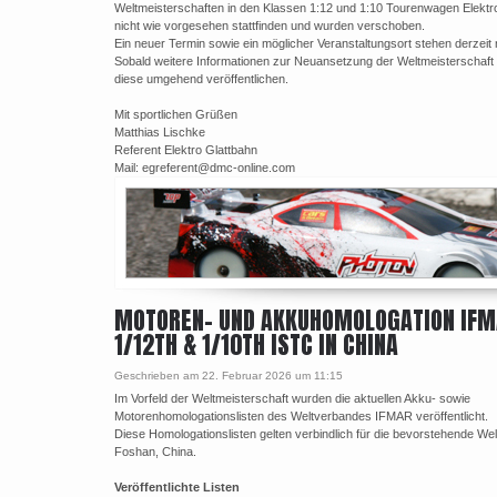
Weltmeisterschaften in den Klassen 1:12 und 1:10 Tourenwagen Elektr
nicht wie vorgesehen stattfinden und wurden verschoben.
Ein neuer Termin sowie ein möglicher Veranstaltungsort stehen derzeit n
Sobald weitere Informationen zur Neuansetzung der Weltmeisterschaft 
diese umgehend veröffentlichen.
Mit sportlichen Grüßen
Matthias Lischke
Referent Elektro Glattbahn
Mail: egreferent@dmc-online.com
MOTOREN- UND AKKUHOMOLOGATION IF
1/12TH & 1/10TH ISTC IN CHINA
Geschrieben am 22. Februar 2026 um 11:15
Im Vorfeld der Weltmeisterschaft wurden die aktuellen Akku- sowie
Motorenhomologationslisten des Weltverbandes IFMAR veröffentlicht.
Diese Homologationslisten gelten verbindlich für die bevorstehende Wel
Foshan, China.
Veröffentlichte Listen