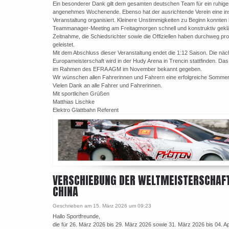
Ein besonderer Dank gilt dem gesamten deutschen Team für ein ruhige
angenehmes Wochenende. Ebenso hat der ausrichtende Verein eine in
Veranstaltung organisiert. Kleinere Unstimmigkeiten zu Beginn konnten 
Teammanager-Meeting am Freitagmorgen schnell und konstruktiv geklä
Zeitnahme, die Schiedsrichter sowie die Offiziellen haben durchweg prof
geleistet.
Mit dem Abschluss dieser Veranstaltung endet die 1:12 Saison. Die näc
Europameisterschaft wird in der Hudy Arena in Trencin stattfinden. D
im Rahmen des EFRA AGM im November bekannt gegeben.
Wir wünschen allen Fahrerinnen und Fahrern eine erfolgreiche Sommer
Vielen Dank an alle Fahrer und Fahrerinnen.
Mit sportlichen Grüßen
Matthias Lischke
Elektro Glattbahn Referent
VERSCHIEBUNG DER WELTMEISTERSCHAFT
CHINA
Geschrieben am 15. März 2026 um 09:23
Hallo Sportfreunde,
die für 26. März 2026 bis 29. März 2026 sowie 31. März 2026 bis 04. Ap