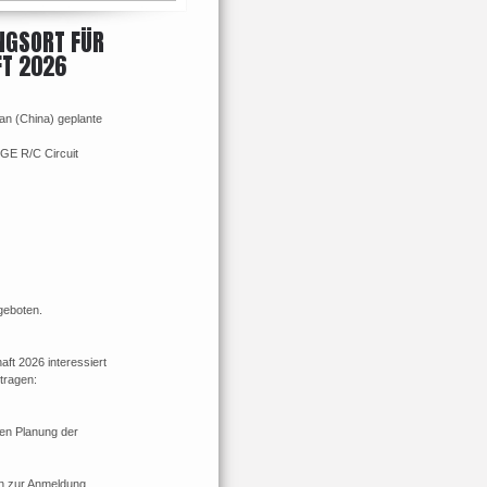
NGSORT FÜR
FT 2026
han (China) geplante
GE R/C Circuit
geboten.
ft 2026 interessiert
tragen:
ren Planung der
en zur Anmeldung,