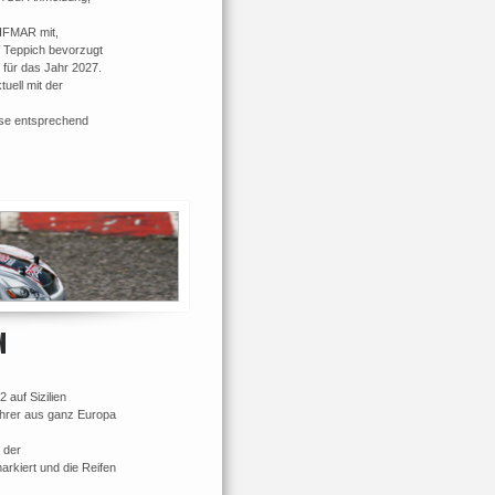
e IFMAR mit,
 Teppich bevorzugt
 für das Jahr 2027.
tuell mit der
ese entsprechend
N
auf Sizilien
ahrer aus ganz Europa
 der
rkiert und die Reifen