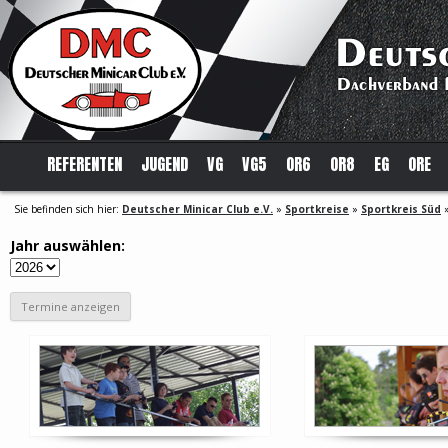
REFERENTEN
JUGEND
VG
VG5
OR6
OR8
EG
ORE
Sie befinden sich hier:
Deutscher Minicar Club e.V.
»
Sportkreise
»
Sportkreis Süd
Jahr auswählen: