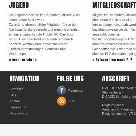
JUGEND
MITGLIEDSCHAFT
Die Jugendarbeit hat im Deutschen Minicar Club
Mitglied im Deutschen Minica
einen hohen Stellenwert.
über einen Verein oder eine
Zahlreiche ehrenamtliche Mitglieder führen den
Interessengemeinschaft werd
Nachwuchs altersgerecht und ergebnisorientiert
beziehungsweise die dem Ve
an das anspruchsvolle Hobby RC-Car-Sport
angeschlossen ist.
heran. Dies geschieht unter anderem durch
Wo der nächstgelegene DMC-Or
spezielle Wettbewerbe sowie zahlreiche
man am einfachsten über di
Freizeitveranstaltungen, Seminare und
Geschäftsstelle. Oder man su
Workshops.
über die PLZ den nächstgele
» mehr erfahren
» Ortsvereine nach PLZ
NAVIGATION
FOLGE UNS
ANSCHRIFT
DMC Deutscher Minicar
Startseite
Facebook
Steckenberg 4
FAQ
D-24232 Schönkirchen
Kontakt
RSS
Registergericht:
Impressum
Amtsgericht Pinneberg
Datenschutz
Registernummer: VR 