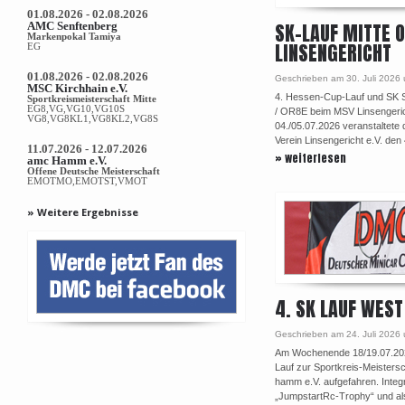
01.08.2026 - 02.08.2026
SK-LAUF MITTE O
AMC Senftenberg
Markenpokal Tamiya
LINSENGERICHT
EG
01.08.2026 - 02.08.2026
Geschrieben am 30. Juli 2026
MSC Kirchhain e.V.
4. Hessen-Cup-Lauf und SK S
Sportkreismeisterschaft Mitte
EG8,VG,VG10,VG10S
/ OR8E beim MSV Linsengeri
VG8,VG8KL1,VG8KL2,VG8S
04./05.07.2026 veranstaltete 
Verein Linsengericht e.V. den
11.07.2026 - 12.07.2026
» weiterlesen
amc Hamm e.V.
Offene Deutsche Meisterschaft
EMOTMO,EMOTST,VMOT
» Weitere Ergebnisse
4. SK LAUF WEST
Geschrieben am 24. Juli 2026
Am Wochenende 18/19.07.202
Lauf zur Sportkreis-Meisters
hamm e.V. aufgefahren. Integr
„JumpstartRc-Trophy“ und a