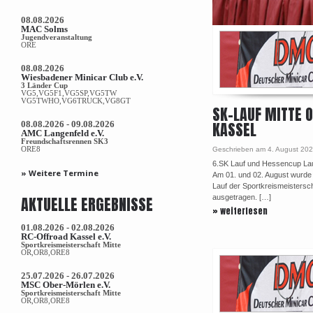
08.08.2026
MAC Solms
Jugendveranstaltung
ORE
08.08.2026
Wiesbadener Minicar Club e.V.
3 Länder Cup
VG5,VG5F1,VG5SP,VG5TW
VG5TWHO,VG6TRUCK,VG8GT
SK-LAUF MITTE O
KASSEL
08.08.2026 - 09.08.2026
AMC Langenfeld e.V.
Freundschaftsrennen SK3
ORE8
Geschrieben am 4. August 20
6.SK Lauf und Hessencup Lau
» Weitere Termine
Am 01. und 02. August wurde 
Lauf der Sportkreismeistersch
AKTUELLE ERGEBNISSE
ausgetragen. […]
» weiterlesen
01.08.2026 - 02.08.2026
RC-Offroad Kassel e.V.
Sportkreismeisterschaft Mitte
OR,OR8,ORE8
25.07.2026 - 26.07.2026
MSC Ober-Mörlen e.V.
Sportkreismeisterschaft Mitte
OR,OR8,ORE8