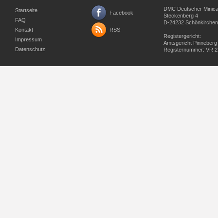
DMC Deutscher Minicar
Startseite
Facebook
Steckenberg 4
FAQ
D-24232 Schönkirchen
Kontakt
RSS
Registergericht:
Impressum
Amtsgericht Pinneberg
Datenschutz
Registernummer: VR 