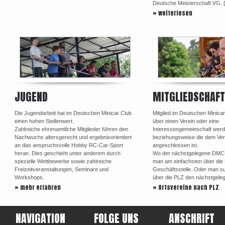
Deutsche Meisterschaft VG. 
» weiterlesen
JUGEND
MITGLIEDSCHAFT
Die Jugendarbeit hat im Deutschen Minicar Club
Mitglied im Deutschen Minica
einen hohen Stellenwert.
über einen Verein oder eine
Zahlreiche ehrenamtliche Mitglieder führen den
Interessengemeinschaft werd
Nachwuchs altersgerecht und ergebnisorientiert
beziehungsweise die dem Ve
an das anspruchsvolle Hobby RC-Car-Sport
angeschlossen ist.
heran. Dies geschieht unter anderem durch
Wo der nächstgelegene DMC-Or
spezielle Wettbewerbe sowie zahlreiche
man am einfachsten über di
Freizeitveranstaltungen, Seminare und
Geschäftsstelle. Oder man su
Workshops.
über die PLZ den nächstgele
» mehr erfahren
» Ortsvereine nach PLZ
NAVIGATION
FOLGE UNS
ANSCHRIFT