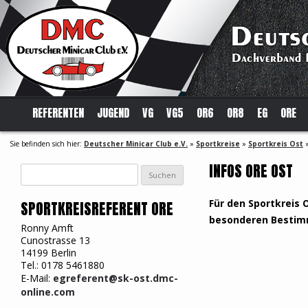
REFERENTEN
JUGEND
VG
VG5
OR6
OR8
EG
ORE
Sie befinden sich hier:
Deutscher Minicar Club e.V.
»
Sportkreise
»
Sportkreis Ost
INFOS ORE OST
Suchen
nach:
Für den Sportkreis O
SPORTKREISREFERENT ORE
besonderen Besti
Ronny Amft
Cunostrasse 13
14199 Berlin
Tel.: 0178 5461880
E-Mail:
egreferent@sk-ost.dmc-
online.com