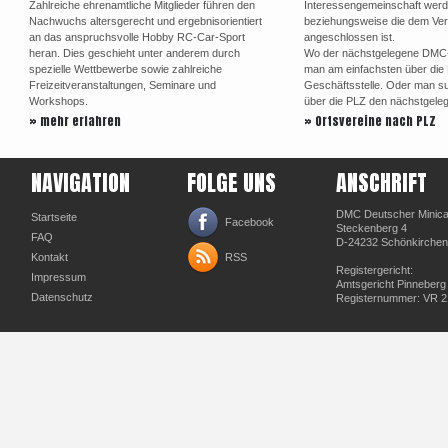
Zahlreiche ehrenamtliche Mitglieder führen den
Interessengemeinschaft werd
Nachwuchs altersgerecht und ergebnisorientiert
beziehungsweise die dem Ve
an das anspruchsvolle Hobby RC-Car-Sport
angeschlossen ist.
heran. Dies geschieht unter anderem durch
Wo der nächstgelegene DMC-Or
spezielle Wettbewerbe sowie zahlreiche
man am einfachsten über di
Freizeitveranstaltungen, Seminare und
Geschäftsstelle. Oder man su
Workshops.
über die PLZ den nächstgele
» mehr erfahren
» Ortsvereine nach PLZ
NAVIGATION
FOLGE UNS
ANSCHRIFT
DMC Deutscher Minicar
Startseite
Facebook
Steckenberg 4
FAQ
D-24232 Schönkirchen
Kontakt
RSS
Registergericht:
Impressum
Amtsgericht Pinneberg
Datenschutz
Registernummer: VR 