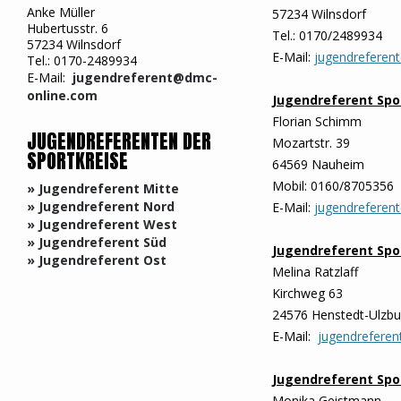
Anke Müller
57234 Wilnsdorf
Hubertusstr. 6
Tel.: 0170/2489934
57234 Wilnsdorf
E-Mail:
jugendreferen
Tel.: 0170-2489934
E-Mail:
jugendreferent@dmc-
online.com
Jugendreferent Spo
Florian Schimm
JUGENDREFERENTEN DER
Mozartstr. 39
SPORTKREISE
64569 Nauheim
Mobil: 0160/8705356
» Jugendreferent Mitte
» Jugendreferent Nord
E-Mail:
jugendreferen
» Jugendreferent West
» Jugendreferent Süd
Jugendreferent Spo
» Jugendreferent Ost
Melina Ratzlaff
Kirchweg 63
24576 Henstedt-Ulzbu
E-Mail:
jugendrefere
Jugendreferent Spo
Monika Geistmann