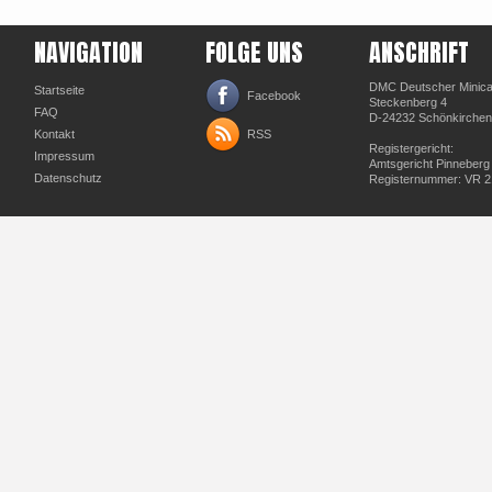
NAVIGATION
FOLGE UNS
ANSCHRIFT
DMC Deutscher Minicar
Startseite
Facebook
Steckenberg 4
FAQ
D-24232 Schönkirchen
Kontakt
RSS
Registergericht:
Impressum
Amtsgericht Pinneberg
Datenschutz
Registernummer: VR 