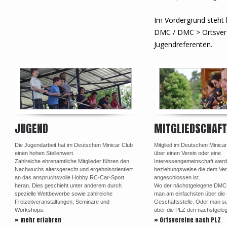
Im Vordergrund steht h
DMC / DMC > Ortsver
Jugendreferenten.
JUGEND
MITGLIEDSCHAFT
Die Jugendarbeit hat im Deutschen Minicar Club
Mitglied im Deutschen Minica
einen hohen Stellenwert.
über einen Verein oder eine
Zahlreiche ehrenamtliche Mitglieder führen den
Interessengemeinschaft werd
Nachwuchs altersgerecht und ergebnisorientiert
beziehungsweise die dem Ve
an das anspruchsvolle Hobby RC-Car-Sport
angeschlossen ist.
heran. Dies geschieht unter anderem durch
Wo der nächstgelegene DMC-Or
spezielle Wettbewerbe sowie zahlreiche
man am einfachsten über di
Freizeitveranstaltungen, Seminare und
Geschäftsstelle. Oder man su
Workshops.
über die PLZ den nächstgele
» mehr erfahren
» Ortsvereine nach PLZ