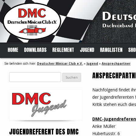
HOME
DOWNLOADS
REGLEMENT
JUGEND
RANGLISTEN
SHO
Sie befinden sich hier:
Deutscher Minicar Club e.V.
»
Jugend
»
Ansprechpartner
ANSPRECHPARTN
Suchen
nach:
Nachfolgend findet ih
der Jugendreferenten 
Kritik stehen euch di
DMC-Jugendreferen
Anke Müller
JUGENDREFERENT DES DMC
Hubertusstr. 6