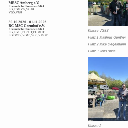
MRSC Amberg e.V.
Freundschaftsrennen SK4
EG,EG8,VG,VG10
VG5,VG8
30.10.2026 - 01.11.2026
RC-MSC Greuthof e.V.
Freundschaftsrennen SK4
Klasse VG8S
EG,EG10,EG8GT,EGMOT
EGTWFR,VG10,VG8,VMOT
Platz 1 Matthias Günther
Platz 2 Mike Degelmann
Platz 3 Jens Buss
Klasse 2