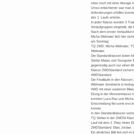
stets noch mit einer Absage 
Umso erleichterter war man da
Anforderungen erfüllen konnt
des 1. Laufs ertönte.
In jeder Klasse wurden 3 Tra
Vorlaufgruppen eingeteilt, di
Nach dem ersten Vorlaufdurchg
Micha Widmaier ließ hier nic
am Sonntag:
TQ 2WD: Micha Widmaier; TQ
Widmaier.
Die Standardklassen boten h
Stefan Matas und Youngster E
gegenseitig auch nur einen M
Klasse 2WDStandard sichern un
4WDStandard.
Die Finalläufe in den Klass
Widmaier dominierte in beäng
4WD mit einer sauberen Bilan
Einzig in der Monsterklasse 
konnten Luca Rau und Micha W
Entscheidung fiel somit erst 
konnte.
In den Standardklassen setzt
TQ Stefan in der 2WDSt Klass
Lauf mit dem 2. Platz hinter 
2WDStandard: Elias Jordan.
Ein ähnliches Bild bot sich 