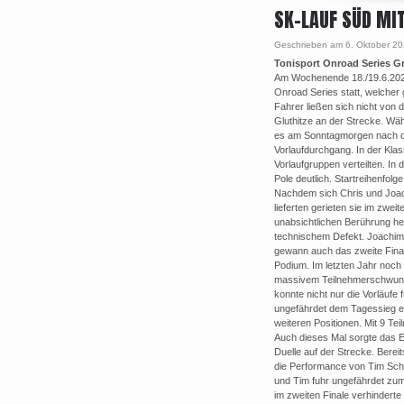
SK-LAUF SÜD MIT
Geschrieben am 6. Oktober 2
Tonisport Onroad Series G
Am Wochenende 18./19.6.2022
Onroad Series statt, welcher 
Fahrer ließen sich nicht von
Gluthitze an der Strecke. Wä
es am Sonntagmorgen nach d
Vorlaufdurchgang. In der Kla
Vorlaufgruppen verteilten. In
Pole deutlich. Startreihenfolg
Nachdem sich Chris und Joac
lieferten gerieten sie im zwe
unabsichtlichen Berührung he
technischem Defekt. Joachim 
gewann auch das zweite Final
Podium. Im letzten Jahr noch 
massivem Teilnehmerschwund. 
konnte nicht nur die Vorläufe f
ungefährdet dem Tagessieg en
weiteren Positionen. Mit 9 T
Auch dieses Mal sorgte das E
Duelle auf der Strecke. Berei
die Performance von Tim Schne
und Tim fuhr ungefährdet zum
im zweiten Finale verhinderte 