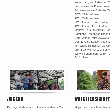
ersten Lauf, vor Stefan und El
und verwies die Konkurrenten
So hatten wir am Ende des Ta
2WD: Micha Widmaier
4WD: Micha Widmaier
2WDStandard: Elias Jordan
4WDStandard Elias Jordan
Monster Truck modified: Luc
Sämtliche Ergebnisse findet 
Cars Köngen: https://www.rc
Der RC Cars Köngen bedankt s
Ihr habt so diszipliniert die 
aller Erschwernisse. Unser Mot
Wir wünschen allen Fahrern ei
Achim Rau
JUGEND
MITGLIEDSCHAFT
Die Jugendarbeit hat im Deutschen Minicar Club
Mitglied im Deutschen Minica