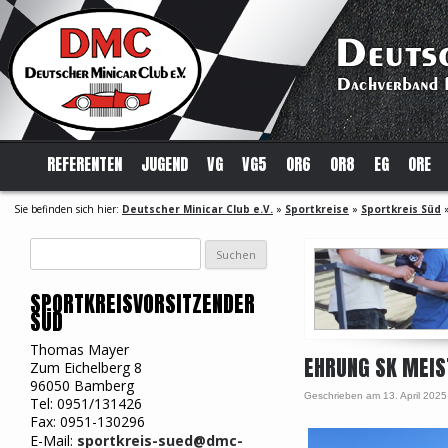
REFERENTEN
JUGEND
VG
VG5
OR6
OR8
EG
ORE
Sie befinden sich hier:
Deutscher Minicar Club e.V.
»
Sportkreise
»
Sportkreis Süd
Suchen
nach:
SPORTKREISVORSITZENDER
SÜD
Thomas Mayer
EHRUNG SK MEIS
Zum Eichelberg 8
96050 Bamberg
Geschrieben am 13. April 202
Tel: 0951/131426
Fax: 0951-130296
E-Mail:
sportkreis-sued@dmc-