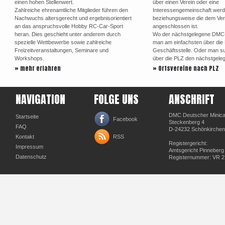
einen hohen Stellenwert.
über einen Verein oder eine
Zahlreiche ehrenamtliche Mitglieder führen den
Interessengemeinschaft werd
Nachwuchs altersgerecht und ergebnisorientiert
beziehungsweise die dem Ve
an das anspruchsvolle Hobby RC-Car-Sport
angeschlossen ist.
heran. Dies geschieht unter anderem durch
Wo der nächstgelegene DMC-Or
spezielle Wettbewerbe sowie zahlreiche
man am einfachsten über di
Freizeitveranstaltungen, Seminare und
Geschäftsstelle. Oder man su
Workshops.
über die PLZ den nächstgele
» mehr erfahren
» Ortsvereine nach PLZ
NAVIGATION
FOLGE UNS
ANSCHRIFT
DMC Deutscher Minicar
Startseite
Facebook
Steckenberg 4
FAQ
D-24232 Schönkirchen
Kontakt
RSS
Registergericht:
Impressum
Amtsgericht Pinneberg
Datenschutz
Registernummer: VR 