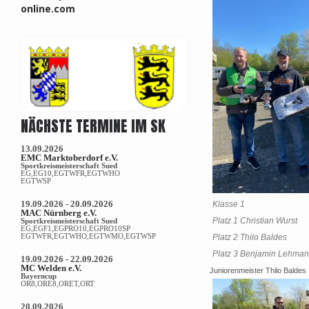
online.com
NÄCHSTE TERMINE IM SK
13.09.2026
EMC Marktoberdorf e.V.
Sportkreismeisterschaft Sued
EG,EG10,EGTWFR,EGTWHO
EGTWSP
19.09.2026 - 20.09.2026
Klasse 1
MAC Nürnberg e.V.
Platz 1 Christian Wurst
Sportkreismeisterschaft Sued
EG,EGF1,EGPRO10,EGPRO10SP
EGTWFR,EGTWHO,EGTWMO,EGTWSP
Platz 2 Thilo Baldes
Platz 3 Benjamin Lehma
19.09.2026 - 22.09.2026
MC Welden e.V.
Juniorenmeister Thilo Baldes
Bayerncup
OR8,ORE8,ORET,ORT
20.09.2026