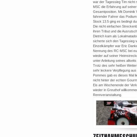
war der Tagessieg Tim nicht
MSC die Erfahrung auf seiner
Gesamtposition. Mit Dominik W
fahrender Fahrer das Podium
Stock 13.5 ging es bedingt du
Die nicht einfachen Streckenb
ihren Tribut und die Ausrutsc
Dietrich kam als Lokalmatad
sicherte sich den Tagessieg 
Einzelkämpfer war Eric Dankel
Nennung des RC-MSC bei eur
wieder auf seiner Heimstreck
unter Anleitung seines allsei
Trotz des sehr heißen Wetter
sehr leckere Verpflegung au
Pommes gab es dieses Mal lie
nicht hinter der echten Gou
Eis am Wochenende der Verka
wieder in Greuthof willkommen
Rennveranstaltung.
ZEITNAHMESCHUL