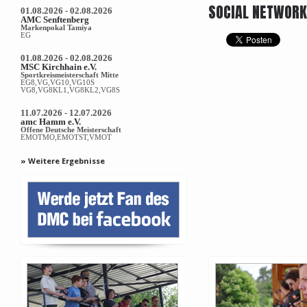
SOCIAL NETWOR
01.08.2026 - 02.08.2026
AMC Senftenberg
Markenpokal Tamiya
EG
01.08.2026 - 02.08.2026
MSC Kirchhain e.V.
Sportkreismeisterschaft Mitte
EG8,VG,VG10,VG10S
VG8,VG8KL1,VG8KL2,VG8S
11.07.2026 - 12.07.2026
amc Hamm e.V.
Offene Deutsche Meisterschaft
EMOTMO,EMOTST,VMOT
» Weitere Ergebnisse