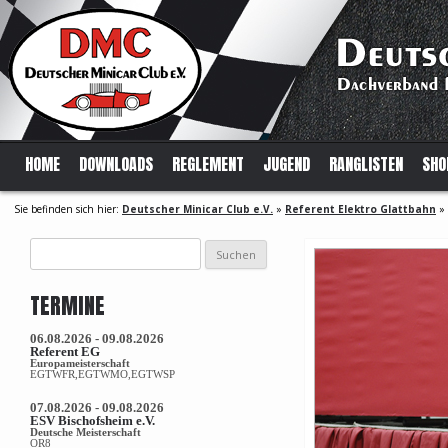
HOME
DOWNLOADS
REGLEMENT
JUGEND
RANGLISTEN
SHO
Sie befinden sich hier:
Deutscher Minicar Club e.V.
»
Referent Elektro Glattbahn
»
Suchen
nach:
TERMINE
06.08.2026 - 09.08.2026
Referent EG
Europameisterschaft
EGTWFR,EGTWMO,EGTWSP
07.08.2026 - 09.08.2026
ESV Bischofsheim e.V.
Deutsche Meisterschaft
OR8