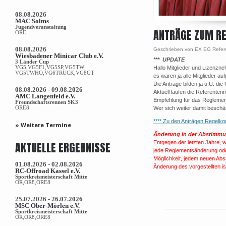
08.08.2026
MAC Solms
Jugendveranstaltung
ANTRÄGE ZUM R
ORE
08.08.2026
Geschrieben von EX EG Refer
Wiesbadener Minicar Club e.V.
*** UPDATE
3 Länder Cup
VG5,VG5F1,VG5SP,VG5TW
Hallo Mitglieder und Lizenzne
VG5TWHO,VG6TRUCK,VG8GT
es waren ja alle Mitglieder 
Die Anträge bilden ja u.U. di
08.08.2026 - 09.08.2026
Aktuell laufen die Referente
AMC Langenfeld e.V.
Empfehlung für das Reglemen
Freundschaftsrennen SK3
ORE8
Wer sich weiter damit beschäf
**** Zu den Anträgen Regel
» Weitere Termine
Änderung in der Abstimmu
AKTUELLE ERGEBNISSE
Entgegen der letzten Jahre, 
jede Reglementsänderung ode
Möglichkeit, jedem neuen Abs
01.08.2026 - 02.08.2026
Änderung des vorgestellten ist
RC-Offroad Kassel e.V.
Sportkreismeisterschaft Mitte
OR,OR8,ORE8
25.07.2026 - 26.07.2026
MSC Ober-Mörlen e.V.
Sportkreismeisterschaft Mitte
OR,OR8,ORE8