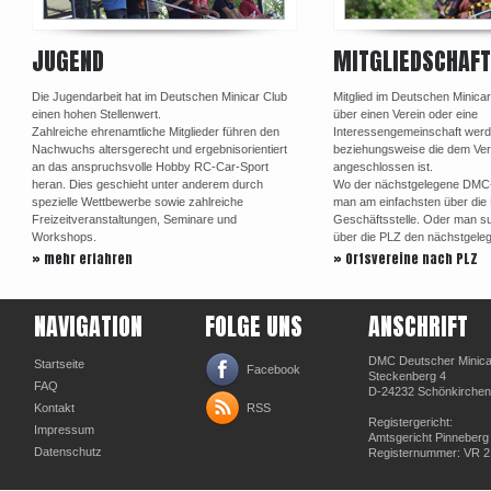
JUGEND
MITGLIEDSCHAFT
Die Jugendarbeit hat im Deutschen Minicar Club
Mitglied im Deutschen Minica
einen hohen Stellenwert.
über einen Verein oder eine
Zahlreiche ehrenamtliche Mitglieder führen den
Interessengemeinschaft werd
Nachwuchs altersgerecht und ergebnisorientiert
beziehungsweise die dem Ve
an das anspruchsvolle Hobby RC-Car-Sport
angeschlossen ist.
heran. Dies geschieht unter anderem durch
Wo der nächstgelegene DMC-Or
spezielle Wettbewerbe sowie zahlreiche
man am einfachsten über di
Freizeitveranstaltungen, Seminare und
Geschäftsstelle. Oder man su
Workshops.
über die PLZ den nächstgele
» mehr erfahren
» Ortsvereine nach PLZ
NAVIGATION
FOLGE UNS
ANSCHRIFT
DMC Deutscher Minicar
Startseite
Facebook
Steckenberg 4
FAQ
D-24232 Schönkirchen
Kontakt
RSS
Registergericht:
Impressum
Amtsgericht Pinneberg
Datenschutz
Registernummer: VR 