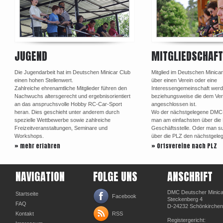
JUGEND
MITGLIEDSCHAFT
Die Jugendarbeit hat im Deutschen Minicar Club
Mitglied im Deutschen Minica
einen hohen Stellenwert.
über einen Verein oder eine
Zahlreiche ehrenamtliche Mitglieder führen den
Interessengemeinschaft werd
Nachwuchs altersgerecht und ergebnisorientiert
beziehungsweise die dem Ve
an das anspruchsvolle Hobby RC-Car-Sport
angeschlossen ist.
heran. Dies geschieht unter anderem durch
Wo der nächstgelegene DMC-Or
spezielle Wettbewerbe sowie zahlreiche
man am einfachsten über di
Freizeitveranstaltungen, Seminare und
Geschäftsstelle. Oder man su
Workshops.
über die PLZ den nächstgele
» mehr erfahren
» Ortsvereine nach PLZ
NAVIGATION
FOLGE UNS
ANSCHRIFT
DMC Deutscher Minicar
Startseite
Facebook
Steckenberg 4
FAQ
D-24232 Schönkirchen
Kontakt
RSS
Registergericht: