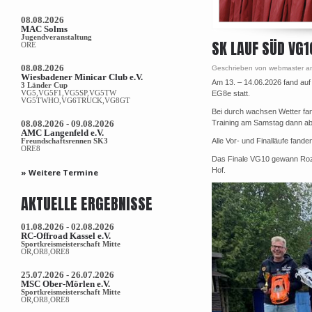
08.08.2026
MAC Solms
Jugendveranstaltung
SK LAUF SÜD VG1
ORE
08.08.2026
Geschrieben von webmaster a
Wiesbadener Minicar Club e.V.
Am 13. – 14.06.2026 fand auf
3 Länder Cup
VG5,VG5F1,VG5SP,VG5TW
EG8e statt.
VG5TWHO,VG6TRUCK,VG8GT
Bei durch wachsen Wetter fan
08.08.2026 - 09.08.2026
Training am Samstag dann ab 
AMC Langenfeld e.V.
Freundschaftsrennen SK3
Alle Vor- und Finalläufe fande
ORE8
Das Finale VG10 gewann Rozy
Hof.
» Weitere Termine
AKTUELLE ERGEBNISSE
01.08.2026 - 02.08.2026
RC-Offroad Kassel e.V.
Sportkreismeisterschaft Mitte
OR,OR8,ORE8
25.07.2026 - 26.07.2026
MSC Ober-Mörlen e.V.
Sportkreismeisterschaft Mitte
OR,OR8,ORE8