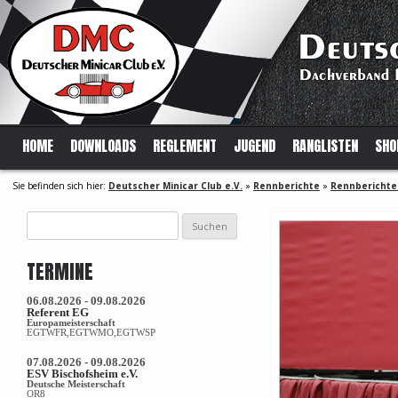
HOME
DOWNLOADS
REGLEMENT
JUGEND
RANGLISTEN
SHO
Sie befinden sich hier:
Deutscher Minicar Club e.V.
»
Rennberichte
»
Rennberichte
Suchen
nach:
TERMINE
06.08.2026 - 09.08.2026
Referent EG
Europameisterschaft
EGTWFR,EGTWMO,EGTWSP
07.08.2026 - 09.08.2026
ESV Bischofsheim e.V.
Deutsche Meisterschaft
OR8