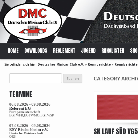
HOME
DOWNLOADS
REGLEMENT
JUGEND
RANGLISTEN
SHO
Sie befinden sich hier:
Deutscher Minicar Club e.V.
»
Rennberichte
»
Rennberichte
Suchen
CATEGORY ARCHI
nach:
TERMINE
06.08.2026 - 09.08.2026
Referent EG
Europameisterschaft
EGTWFR,EGTWMO,EGTWSP
07.08.2026 - 09.08.2026
SK LAUF SÜD VG5
ESV Bischofsheim e.V.
Deutsche Meisterschaft
OR8