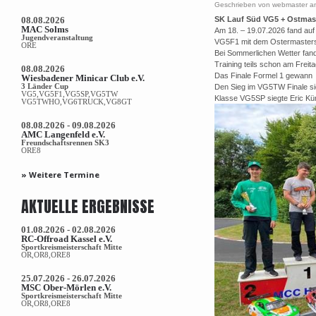
Geschrieben von webmaster am
08.08.2026
SK Lauf Süd VG5 + Ostmast
MAC Solms
Am 18. – 19.07.2026 fand auf
Jugendveranstaltung
VG5F1 mit dem Ostermastersl
ORE
Bei Sommerlichen Wetter fand
Training teils schon am Freita
08.08.2026
Das Finale Formel 1 gewann M
Wiesbadener Minicar Club e.V.
3 Länder Cup
Den Sieg im VG5TW Finale sic
VG5,VG5F1,VG5SP,VG5TW
Klasse VG5SP siegte Eric Kün
VG5TWHO,VG6TRUCK,VG8GT
08.08.2026 - 09.08.2026
AMC Langenfeld e.V.
Freundschaftsrennen SK3
ORE8
» Weitere Termine
AKTUELLE ERGEBNISSE
01.08.2026 - 02.08.2026
RC-Offroad Kassel e.V.
Sportkreismeisterschaft Mitte
OR,OR8,ORE8
25.07.2026 - 26.07.2026
MSC Ober-Mörlen e.V.
Sportkreismeisterschaft Mitte
OR,OR8,ORE8