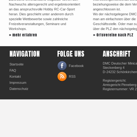
Nachwuchs altersgerecht und ergebnisorientiert
beziehungsweise die dem Ve
an das anspruchsvolle Hobby RC-Car-Sport
angeschlossen ist.
heran. Dies geschieht unter anderem durch
Wo der nächstgelegene DMC-Or
spezielle Wettbewerbe sowie zahlreiche
man am einfachsten über di
Freizeitveranstaltungen, Seminare und
Geschäftsstelle. Oder man su
Workshops.
über die PLZ den nächstgele
» mehr erfahren
» Ortsvereine nach PLZ
NAVIGATION
FOLGE UNS
ANSCHRIFT
DMC Deutscher Minicar
Startseite
Facebook
Steckenberg 4
FAQ
D-24232 Schönkirchen
Kontakt
RSS
Registergericht:
Impressum
Amtsgericht Pinneberg
Datenschutz
Registernummer: VR 