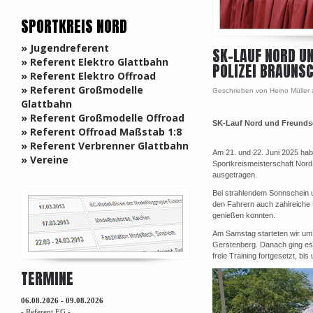
SPORTKREIS NORD
» Jugendreferent
SK-LAUF NORD U
» Referent Elektro Glattbahn
POLIZEI BRAUNSC
» Referent Elektro Offroad
» Referent Großmodelle
Geschrieben von Heino Müller
Glattbahn
» Referent Großmodelle Offroad
SK-Lauf Nord und Freundsc
» Referent Offroad Maßstab 1:8
» Referent Verbrenner Glattbahn
Am 21. und 22. Juni 2025 ha
» Vereine
Sportkreismeisterschaft Nor
ausgetragen.
Bei strahlendem Sonnschein
den Fahrern auch zahlreiche
genießen konnten.
Am Samstag starteten wir um 
Gerstenberg. Danach ging es 
freie Training fortgesetzt, b
TERMINE
06.08.2026 - 09.08.2026
- Referent EG -