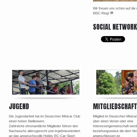
Wir freuen uns schon auf die
MSC-Ring! 🏁
SOCIAL NETWOR
JUGEND
MITGLIEDSCHAFT
Die Jugendarbeit hat im Deutschen Minicar Club
Mitglied im Deutschen Minica
einen hohen Stellenwert.
über einen Verein oder eine
Zahlreiche ehrenamtliche Mitglieder führen den
Interessengemeinschaft werd
Nachwuchs altersgerecht und ergebnisorientiert
beziehungsweise die dem Ve
an das anspruchsvolle Hobby RC-Car-Sport
angeschlossen ist.