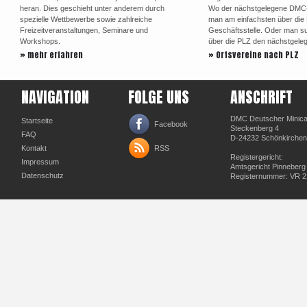
heran. Dies geschieht unter anderem durch
Wo der nächstgelegene DMC-Or
spezielle Wettbewerbe sowie zahlreiche
man am einfachsten über di
Freizeitveranstaltungen, Seminare und
Geschäftsstelle. Oder man su
Workshops.
über die PLZ den nächstgele
» mehr erfahren
» Ortsvereine nach PLZ
NAVIGATION
FOLGE UNS
ANSCHRIFT
DMC Deutscher Minicar
Startseite
Facebook
Steckenberg 4
FAQ
D-24232 Schönkirchen
Kontakt
RSS
Registergericht:
Impressum
Amtsgericht Pinneberg
Datenschutz
Registernummer: VR 