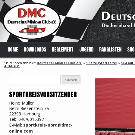
HOME
DOWNLOADS
REGLEMENT
JUGEND
RANGLISTEN
SHO
Sie befinden sich hier:
Deutscher Minicar Club e.V.
»
1.Seite (Startseite)
»
SK-Lauf
ADAC e.V.
Suchen
nach:
SPORTKREISVORSITZENDER
Heino Müller
Beim Riesenstein 7a
22393 Hamburg
Tel: 040/6015397
E-Mail:
sportkreis-nord@dmc-
online.com