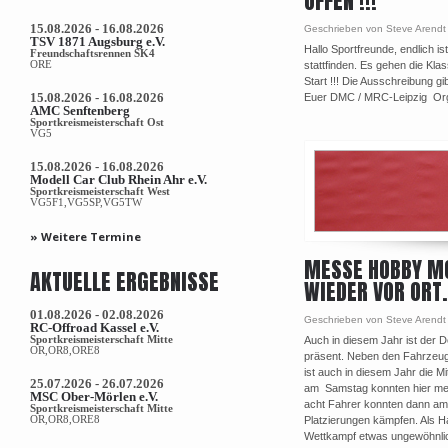
OFFEN !!!
15.08.2026 - 16.08.2026
Geschrieben von Steve Arendt 
TSV 1871 Augsburg e.V.
Hallo Sportfreunde, endlich i
Freundschaftsrennen SK4
ORE
stattfinden. Es gehen die Kl
Start !!! Die Ausschreibung gi
15.08.2026 - 16.08.2026
Euer DMC / MRC-Leipzig Org
AMC Senftenberg
Sportkreismeisterschaft Ost
VG5
15.08.2026 - 16.08.2026
Modell Car Club Rhein Ahr e.V.
Sportkreismeisterschaft West
VG5F1,VG5SP,VG5TW
» Weitere Termine
MESSE HOBBY MO
AKTUELLE ERGEBNISSE
WIEDER VOR ORT.
01.08.2026 - 02.08.2026
Geschrieben von Steve Arendt
RC-Offroad Kassel e.V.
Sportkreismeisterschaft Mitte
Auch in diesem Jahr ist der 
OR,OR8,ORE8
präsent. Neben den Fahrzeug
ist auch in diesem Jahr die 
25.07.2026 - 26.07.2026
am Samstag konnten hier meh
MSC Ober-Mörlen e.V.
acht Fahrer konnten dann am
Sportkreismeisterschaft Mitte
OR,OR8,ORE8
Platzierungen kämpfen. Als H
Wettkampf etwas ungewöhnlic