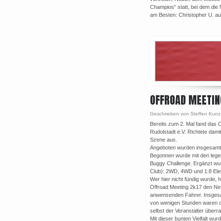
Champios“ statt, bei dem die
am Besten: Christopher U. auf 
OFFROAD MEETIN
Geschrieben von Steffen Kunz
Bereits zum 2. Mal fand das 
Rudolstadt e.V. Richtete dami
Szene aus.
Angeboten wurden insgesamt 7
Begonnen wurde mit den leg
Buggy Challenge. Ergänzt wu
Club): 2WD, 4WD und 1:8 Ele
Wer hier nicht fündig wurde,
Offroad Meeting 2k17 den Nerv
anwensenden Fahrer. Insgesam
von wenigen Stunden waren di
selbst der Veranstalter überr
Mit dieser bunten Vielfalt w