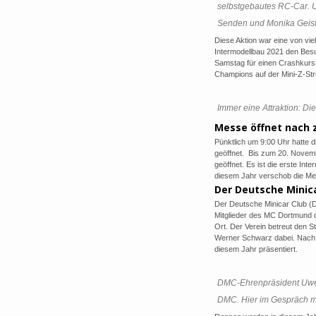
selbstgebautes RC-Car. U
Senden und Monika Gei
Diese Aktion war eine von vie
Intermodellbau 2021 den Besu
Samstag für einen Crashkurs
Champions auf der Mini-Z-Stre
Immer eine Attraktion: Die
Messe öffnet nach 
Pünktlich um 9:00 Uhr hatte 
geöffnet. Bis zum 20. Novemb
geöffnet. Es ist die erste In
diesem Jahr verschob die Mess
Der Deutsche Minica
Der Deutsche Minicar Club (D
Mitglieder des MC Dortmund 
Ort. Der Verein betreut den 
Werner Schwarz dabei. Nach Le
diesem Jahr präsentiert.
DMC-Ehrenpräsident Uwe 
DMC. Hier im Gespräch m