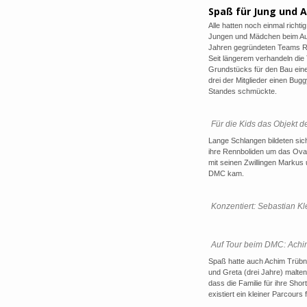
Spaß für Jung und A
Alle hatten noch einmal richti
Jungen und Mädchen beim Aus
Jahren gegründeten Teams Ru
Seit längerem verhandeln die
Grundstücks für den Bau eine
drei der Mitglieder einen Bu
Standes schmückte.
Für die Kids das Objekt d
Lange Schlangen bildeten sich
ihre Rennboliden um das Oval 
mit seinen Zwillingen Marku
DMC kam.
Konzentiert: Sebastian K
Auf Tour beim DMC: Achim
Spaß hatte auch Achim Trübne
und Greta (drei Jahre) malten 
dass die Familie für ihre Sh
existiert ein kleiner Parcours 