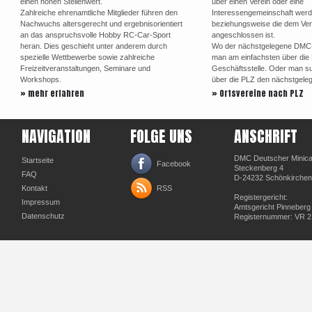
einen hohen Stellenwert.
über einen Verein oder eine
Zahlreiche ehrenamtliche Mitglieder führen den
Interessengemeinschaft werd
Nachwuchs altersgerecht und ergebnisorientiert
beziehungsweise die dem Ve
an das anspruchsvolle Hobby RC-Car-Sport
angeschlossen ist.
heran. Dies geschieht unter anderem durch
Wo der nächstgelegene DMC-Or
spezielle Wettbewerbe sowie zahlreiche
man am einfachsten über di
Freizeitveranstaltungen, Seminare und
Geschäftsstelle. Oder man su
Workshops.
über die PLZ den nächstgele
» mehr erfahren
» Ortsvereine nach PLZ
NAVIGATION
FOLGE UNS
ANSCHRIFT
DMC Deutscher Minicar
Startseite
Facebook
Steckenberg 4
FAQ
D-24232 Schönkirchen
Kontakt
RSS
Registergericht:
Impressum
Amtsgericht Pinneberg
Datenschutz
Registernummer: VR 