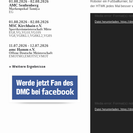
01.08.2026 - 02.08.2026
Roboter ein Fußballturnier, 
AMC Senftenberg
der HTWK jedes Mal besser 
Markenpokal Tamiya
EG
Video-
Media error: Format(s) no
01.08.2026 - 02.08.2026
Datei herunterladen: https://
Player
MSC Kirchhain e.V.
Sportkreismeisterschaft Mitte
EG8,VG,VG10,VG10S
VG8,VG8KL1,VG8KL2,VG8S
11.07.2026 - 12.07.2026
amc Hamm e.V.
Offene Deutsche Meisterschaft
EMOTMO,EMOTST,VMOT
» Weitere Ergebnisse
Video-
Media error: Format(s) no
Datei herunterladen: https://
Player