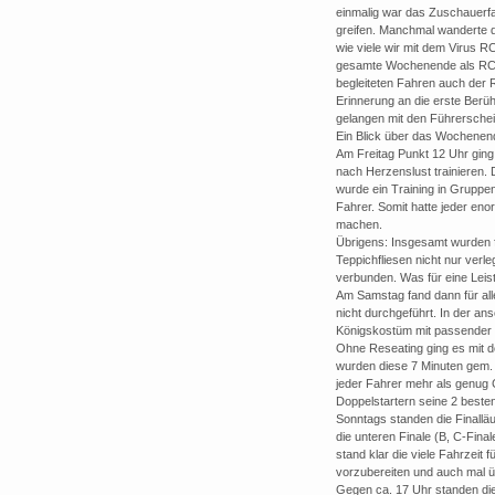
einmalig war das Zuschauerfa
greifen. Manchmal wanderte d
wie viele wir mit dem Virus 
gesamte Wochenende als RC-
begleiteten Fahren auch der R
Erinnerung an die erste Berü
gelangen mit den Führersche
Ein Blick über das Wochenen
Am Freitag Punkt 12 Uhr ging d
nach Herzenslust trainieren. 
wurde ein Training in Gruppen
Fahrer. Somit hatte jeder eno
machen.
Übrigens: Insgesamt wurden 
Teppichfliesen nicht nur ver
verbunden. Was für eine Leis
Am Samstag fand dann für alle
nicht durchgeführt. In der a
Königskostüm mit passender 
Ohne Reseating ging es mit de
wurden diese 7 Minuten gem. 
jeder Fahrer mehr als genug 
Doppelstartern seine 2 beste
Sonntags standen die Finalläu
die unteren Finale (B, C-Fina
stand klar die viele Fahrzeit
vorzubereiten und auch mal 
Gegen ca. 17 Uhr standen die