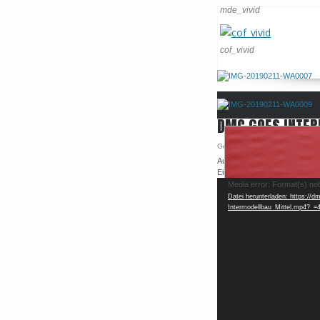
mde_vivid
cof_vivid
DMC GOES INTE
Geschrieben von Anke Müller 
Auch in 2019 ist der DMC und
Eindrücke aus 2018. Viel Sp
Video-
Media error: Format(s) no
Datei herunterladen: https://
Player
Intermodellbau_Mittel.mp4?_=