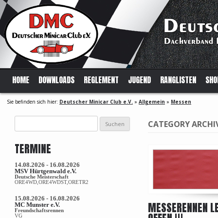
HOME
DOWNLOADS
REGLEMENT
JUGEND
RANGLISTEN
SHO
Sie befinden sich hier:
Deutscher Minicar Club e.V.
»
Allgemein
»
Messen
Suchen
CATEGORY ARCHI
nach:
TERMINE
14.08.2026 - 16.08.2026
MSV Hürtgenwald e.V.
Deutsche Meisterschaft
ORE4WD,ORE4WDST,ORETR2
15.08.2026 - 16.08.2026
MESSERENNEN LE
MC Munster e.V.
Freundschaftsrennen
VG