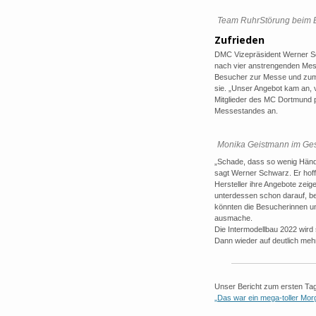
Team RuhrStörung beim B
Zufrieden
DMC Vizepräsident Werner S
nach vier anstrengenden Me
Besucher zur Messe und zum S
sie. „Unser Angebot kam an, 
Mitglieder des MC Dortmund p
Messestandes an.
Monika Geistmann im Ges
„Schade, dass so wenig Händ
sagt Werner Schwarz. Er hoff
Hersteller ihre Angebote zeig
unterdessen schon darauf, b
könnten die Besucherinnen un
ausmache.
Die Intermodellbau 2022 wird 
Dann wieder auf deutlich meh
Unser Bericht zum ersten Tag
„Das war ein mega-toller Mor