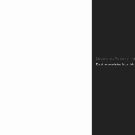
Video-
Media error: Format(s) no
Datei herunterladen: https://
Player