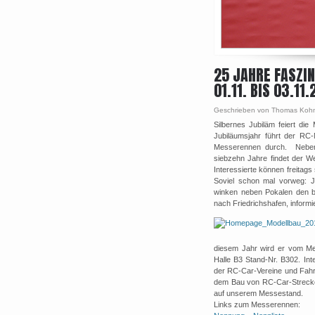
25 JAHRE FASZI
01.11. BIS 03.11
Geschrieben von Thomas Koh
Silbernes Jubiläm feiert di
Jubiläumsjahr führt der RC
Messerennen durch. Nebena
siebzehn Jahre findet der W
Interessierte können freitag
Soviel schon mal vorweg: J
winken neben Pokalen den be
nach Friedrichshafen, informi
diesem Jahr wird er vom Me
Halle B3 Stand-Nr. B302. In
der RC-Car-Vereine und Fahre
dem Bau von RC-Car-Strecke
auf unserem Messestand.
Links zum Messerennen: