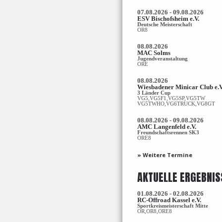
07.08.2026 - 09.08.2026
ESV Bischofsheim e.V.
Deutsche Meisterschaft
OR8
08.08.2026
MAC Solms
Jugendveranstaltung
ORE
08.08.2026
Wiesbadener Minicar Club e.V
3 Länder Cup
VG5,VG5F1,VG5SP,VG5TW
VG5TWHO,VG6TRUCK,VG8GT
08.08.2026 - 09.08.2026
AMC Langenfeld e.V.
Freundschaftsrennen SK3
ORE8
» Weitere Termine
AKTUELLE ERGEBNIS
01.08.2026 - 02.08.2026
RC-Offroad Kassel e.V.
Sportkreismeisterschaft Mitte
OR,OR8,ORE8