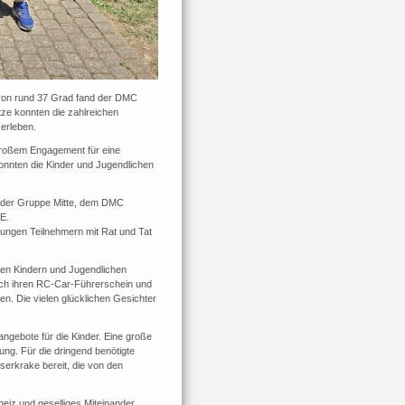
von rund 37 Grad fand der DMC
ze konnten die zahlreichen
erleben.
 großem Engagement für eine
onnten die Kinder und Jugendlichen
n der Gruppe Mitte, dem DMC
E.
jungen Teilnehmern mit Rat und Tat
elen Kindern und Jugendlichen
eich ihren RC-Car-Führerschein und
en. Die vielen glücklichen Gesichter
ngebote für die Kinder. Eine große
ng. Für die dringend benötigte
erkrake bereit, die von den
geiz und geselliges Miteinander.