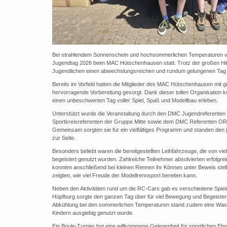
Bei strahlendem Sonnenschein und hochsommerlichen Temperaturen 
Jugendtag 2026 beim MAC Hütschenhausen statt. Trotz der großen Hit
Jugendlichen einen abwechslungsreichen und rundum gelungenen Tag 
Bereits im Vorfeld hatten die Mitglieder des MAC Hütschenhausen mit
hervorragende Vorbereitung gesorgt. Dank dieser tollen Organisation k
einen unbeschwerten Tag voller Spiel, Spaß und Modellbau erleben.
Unterstützt wurde die Veranstaltung durch den DMC Jugendreferente
Sportkreisreferenten der Gruppe Mitte sowie dem DMC Referenten OR
Gemeinsam sorgten sie für ein vielfältiges Programm und standen den 
zur Seite.
Besonders beliebt waren die bereitgestellten Leihfahrzeuge, die von vi
begeistert genutzt wurden. Zahlreiche Teilnehmer absolvierten erfolgr
konnten anschließend bei kleinen Rennen ihr Können unter Beweis stell
zeigten, wie viel Freude der Modellrennsport bereiten kann.
Neben den Aktivitäten rund um die RC-Cars gab es verschiedene Spiela
Hüpfburg sorgte den ganzen Tag über für viel Bewegung und Begeisteru
Abkühlung bei den sommerlichen Temperaturen stand zudem eine Wass
Kindern ausgiebig genutzt wurde.
Ein Boule-Turnier bot eine willkommene Gelegenheit für sportlichen Ehr