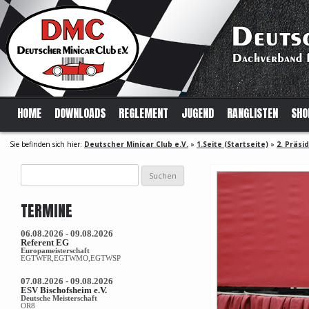
HOME
DOWNLOADS
REGLEMENT
JUGEND
RANGLISTEN
SHO
Sie befinden sich hier:
Deutscher Minicar Club e.V.
»
1.Seite (Startseite)
»
2. Präsi
Suchen
nach:
TERMINE
06.08.2026 - 09.08.2026
Referent EG
Europameisterschaft
EGTWFR,EGTWMO,EGTWSP
07.08.2026 - 09.08.2026
ESV Bischofsheim e.V.
Deutsche Meisterschaft
OR8