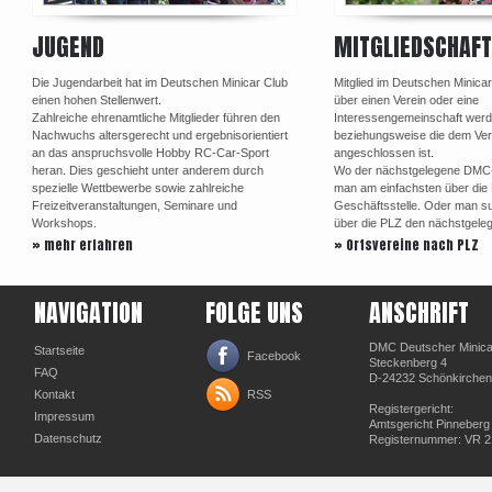
JUGEND
MITGLIEDSCHAFT
Die Jugendarbeit hat im Deutschen Minicar Club
Mitglied im Deutschen Minica
einen hohen Stellenwert.
über einen Verein oder eine
Zahlreiche ehrenamtliche Mitglieder führen den
Interessengemeinschaft werd
Nachwuchs altersgerecht und ergebnisorientiert
beziehungsweise die dem Ve
an das anspruchsvolle Hobby RC-Car-Sport
angeschlossen ist.
heran. Dies geschieht unter anderem durch
Wo der nächstgelegene DMC-Or
spezielle Wettbewerbe sowie zahlreiche
man am einfachsten über di
Freizeitveranstaltungen, Seminare und
Geschäftsstelle. Oder man su
Workshops.
über die PLZ den nächstgele
» mehr erfahren
» Ortsvereine nach PLZ
NAVIGATION
FOLGE UNS
ANSCHRIFT
DMC Deutscher Minicar
Startseite
Facebook
Steckenberg 4
FAQ
D-24232 Schönkirchen
Kontakt
RSS
Registergericht:
Impressum
Amtsgericht Pinneberg
Datenschutz
Registernummer: VR 