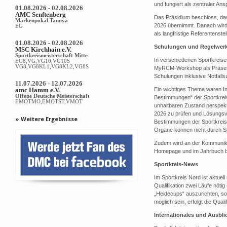
und fungiert als zentraler A
01.08.2026 - 02.08.2026
AMC Senftenberg
Das Präsidium beschloss, das
Markenpokal Tamiya
2026 übernimmt. Danach wird e
EG
als langfristige Referentenst
01.08.2026 - 02.08.2026
Schulungen und Regelwer
MSC Kirchhain e.V.
Sportkreismeisterschaft Mitte
In verschiedenen Sportkreise
EG8,VG,VG10,VG10S
VG8,VG8KL1,VG8KL2,VG8S
MyRCM-Workshop als Präsenzv
Schulungen inklusive Notfalls
11.07.2026 - 12.07.2026
amc Hamm e.V.
Ein wichtiges Thema waren I
Offene Deutsche Meisterschaft
Bestimmungen“ der Sportkreis
EMOTMO,EMOTST,VMOT
unhaltbaren Zustand perspekt
2026 zu prüfen und Lösungsvo
» Weitere Ergebnisse
Bestimmungen der Sportkreise
Organe können nicht durch Sp
Zudem wird an der Kommunikat
Homepage und im Jahrbuch bes
Sportkreis-News
Im Sportkreis Nord ist aktuel
Qualifikation zwei Läufe nötig
„Heidecups“ auszurichten, s
möglich sein, erfolgt die Qua
Internationales und Ausbli