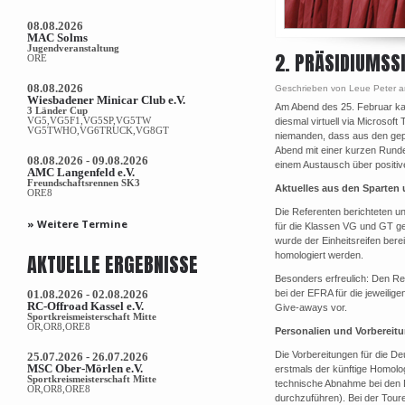
08.08.2026
MAC Solms
Jugendveranstaltung
2. PRÄSIDIUMSS
ORE
08.08.2026
Geschrieben von Leue Peter a
Wiesbadener Minicar Club e.V.
Am Abend des 25. Februar ka
3 Länder Cup
VG5,VG5F1,VG5SP,VG5TW
diesmal virtuell via Microso
VG5TWHO,VG6TRUCK,VG8GT
niemanden, dass aus den gepl
Abend mit einer kurzen Runde
08.08.2026 - 09.08.2026
einem Austausch über positiv
AMC Langenfeld e.V.
Freundschaftsrennen SK3
Aktuelles aus den Sparten
ORE8
Die Referenten berichteten u
» Weitere Termine
für die Klassen VG und GT gest
wurde der Einheitsreifen ber
AKTUELLE ERGEBNISSE
homologiert werden.
Besonders erfreulich: Den Ref
01.08.2026 - 02.08.2026
bei der EFRA für die jeweilig
RC-Offroad Kassel e.V.
Give-aways vor.
Sportkreismeisterschaft Mitte
OR,OR8,ORE8
Personalien und Vorbereitu
Die Vorbereitungen für die De
25.07.2026 - 26.07.2026
MSC Ober-Mörlen e.V.
erstmals der künftige Homolo
Sportkreismeisterschaft Mitte
technische Abnahme bei den D
OR,OR8,ORE8
durchzuführen). Bei der Tou