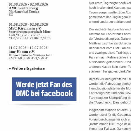
Der erste Tag zeigte noch kei
01.08.2026 - 02.08.2026
AMC Senftenberg
hoch in allen drei Klassen, 
Markenpokal Tamiya
Tagen sorgen sollte. Zum Absc
EG
gemeinsam den Tag in gemütli
untereinander zu stärken un
01.08.2026 - 02.08.2026
MSC Kirchhain e.V.
Der nächste Tag brachte endl
Sportkreismeisterschaft Mitte
Dietmar die Fahrer zur Fahr
EG8,VG,VG10,VG10S
VG8,VG8KL1,VG8KL2,VG8S
der Veranstaltung vor. Darun
Matthias Lischke als Schied
11.07.2026 - 12.07.2026
Beobachter vom DMC. An dies
amc Hamm e.V.
und zwei gezeitete Trainings
Offene Deutsche Meisterschaft
Fahrer nach Fahrerstärke in d
EMOTMO,EMOTST,VMOT
aufeinander gefahrenen Runde
anderen Klasse kein klarer Fa
» Weitere Ergebnisse
stärken. Hier gab es dank Al
Bereits vor den gezeiteten Tr
wurden die Fahrzeuge gechec
Homologationsliste für die Mo
Fahrzeugbreite und dem Gewic
Fahrzeug zur Überprüfung d
die TA gecheckt. Dies gehört
Insgesamt standen an dem Sam
wurden zwei für die Gesamtw
Vorlaufdurchgänge für sich en
„nicht“ immer. Die Frage ist 
immer der Fall war. Da kommt