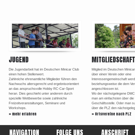
JUGEND
MITGLIEDSCHAFT
Die Jugendarbeit hat im Deutschen Minicar Club
Mitglied im Deutschen Minica
einen hohen Stellenwert.
über einen Verein oder eine
Zahlreiche ehrenamtliche Mitglieder führen den
Interessengemeinschaft werd
Nachwuchs altersgerecht und ergebnisorientiert
beziehungsweise die dem Ve
an das anspruchsvolle Hobby RC-Car-Sport
angeschlossen ist.
heran. Dies geschieht unter anderem durch
Wo der nächstgelegene DMC-Or
spezielle Wettbewerbe sowie zahlreiche
man am einfachsten über di
Freizeitveranstaltungen, Seminare und
Geschäftsstelle. Oder man su
Workshops.
über die PLZ den nächstgele
» mehr erfahren
» Ortsvereine nach PLZ
NAVIGATION
FOLGE UNS
ANSCHRIFT