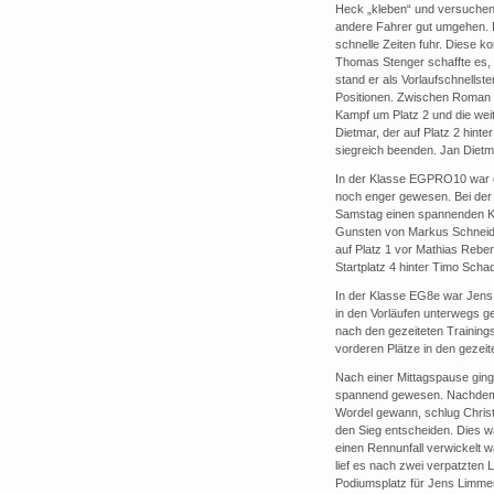
Heck „kleben“ und versuchen 
andere Fahrer gut umgehen.
schnelle Zeiten fuhr. Diese k
Thomas Stenger schaffte es, a
stand er als Vorlaufschnells
Positionen. Zwischen Roman W
Kampf um Platz 2 und die weit
Dietmar, der auf Platz 2 hint
siegreich beenden. Jan Dietma
In der Klasse EGPRO10 war de
noch enger gewesen. Bei der 
Samstag einen spannenden Kam
Gunsten von Markus Schneider
auf Platz 1 vor Mathias Reber
Startplatz 4 hinter Timo Scha
In der Klasse EG8e war Jens 
in den Vorläufen unterwegs 
nach den gezeiteten Training
vorderen Plätze in den gezeite
Nach einer Mittagspause ging 
spannend gewesen. Nachdem T
Wordel gewann, schlug Christ
den Sieg entscheiden. Dies 
einen Rennunfall verwickelt 
lief es nach zwei verpatzten L
Podiumsplatz für Jens Limmer. 