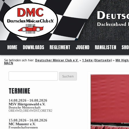
HOME
DOWNLOADS
REGLEMENT
JUGEND
RANGLISTEN
SHO
Sie befinden sich hier:
Deutscher Minicar Club e.V.
»
1.Seite (Startseite)
»
Mit High
MACN
Suchen
nach:
TERMINE
14.08.2026 - 16.08.2026
MSV Hürtgenwald e.V.
Deutsche Meisterschaft
ORE4WD,ORE4WDST,ORETR2
15.08.2026 - 16.08.2026
MC Munster e.V.
Freundschaftsrennen