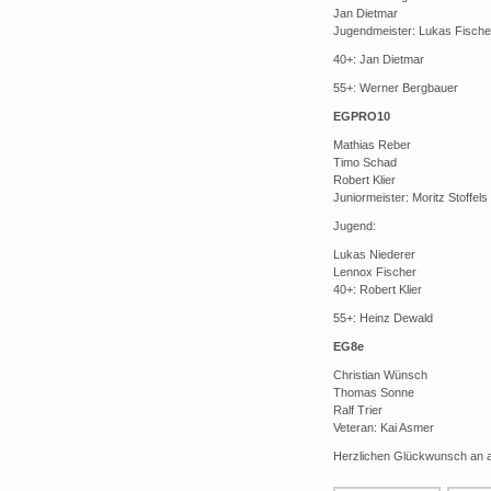
Jan Dietmar
Jugendmeister: Lukas Fische
40+: Jan Dietmar
55+: Werner Bergbauer
EGPRO10
Mathias Reber
Timo Schad
Robert Klier
Juniormeister: Moritz Stoffels
Jugend:
Lukas Niederer
Lennox Fischer
40+: Robert Klier
55+: Heinz Dewald
EG8e
Christian Wünsch
Thomas Sonne
Ralf Trier
Veteran: Kai Asmer
Herzlichen Glückwunsch an a