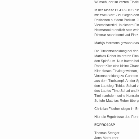
Wünsch, der im letzten Final
In der Klasse EGPRO10SP lie
mit zwei Start-Ziel-Siegen den
Positionen auf dem Podium. J
Vizemeistertitel. In diesem Fi
Heimstrecke endlich sein wah
Dietmar stand somit auf Plat
Mathijs Hermens gewann das 
Die Titelentscheidung bei de
Mathias Reber im ersten Fina
den Spieß um. Nun hatten bei
Robert Klier eine kleine Cha
Klier dieses Finale gewinnen,
Vorentscheidung zu Gunsten 
aus dem Titelkampf. An der S
den Laufsieg. Tobias Schad ve
des Laufes Timo Schad und Ma
Titel, nachdem seine Kontrah
So fuhr Matthias Reber überg
Christian Fischer siegte im B-
Hier die Ergebnisse des Ren
EGPRO10SP
Thomas Stenger
Jens Marburger