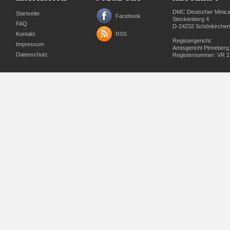
DMC Deutscher Minicar
Startseite
Facebook
Steckenberg 4
FAQ
D-24232 Schönkirchen
Kontakt
RSS
Registergericht:
Impressum
Amtsgericht Pinneberg
Datenschutz
Registernummer: VR 