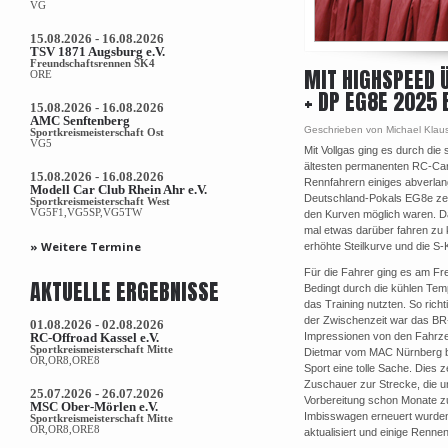
VG
15.08.2026 - 16.08.2026
TSV 1871 Augsburg e.V.
Freundschaftsrennen SK4
MIT HIGHSPEED 
ORE
+ DP EG8E 2025
15.08.2026 - 16.08.2026
AMC Senftenberg
Geschrieben von Michael Kla
Sportkreismeisterschaft Ost
VG5
Mit Vollgas ging es durch di
ältesten permanenten RC-Car
15.08.2026 - 16.08.2026
Rennfahrern einiges abverl
Modell Car Club Rhein Ahr e.V.
Deutschland-Pokals EG8e zeig
Sportkreismeisterschaft West
VG5F1,VG5SP,VG5TW
den Kurven möglich waren. Daf
mal etwas darüber fahren zu k
» Weitere Termine
erhöhte Steilkurve und die S
Für die Fahrer ging es am Fr
AKTUELLE ERGEBNISSE
Bedingt durch die kühlen Tem
das Training nutzten. So rich
der Zwischenzeit war das BR
01.08.2026 - 02.08.2026
RC-Offroad Kassel e.V.
Impressionen von den Fahrzeu
Sportkreismeisterschaft Mitte
Dietmar vom MAC Nürnberg be
OR,OR8,ORE8
Sport eine tolle Sache. Dies
Zuschauer zur Strecke, die u
25.07.2026 - 26.07.2026
Vorbereitung schon Monate zu
MSC Ober-Mörlen e.V.
Imbisswagen erneuert wurden. 
Sportkreismeisterschaft Mitte
OR,OR8,ORE8
aktualisiert und einige Rennen