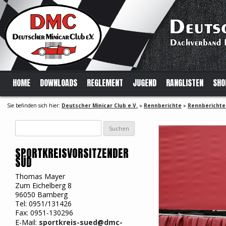
HOME
DOWNLOADS
REGLEMENT
JUGEND
RANGLISTEN
SHO
Sie befinden sich hier:
Deutscher Minicar Club e.V.
»
Rennberichte
»
Rennberichte
Suchen
nach:
SPORTKREISVORSITZENDER
SÜD
Thomas Mayer
Zum Eichelberg 8
96050 Bamberg
Tel: 0951/131426
Fax: 0951-130296
E-Mail:
sportkreis-sued@dmc-