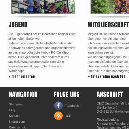
JUGEND
MITGLIEDSCHAFT
Die Jugendarbeit hat im Deutschen Minicar Club
Mitglied im Deutschen Minica
einen hohen Stellenwert.
über einen Verein oder eine
Zahlreiche ehrenamtliche Mitglieder führen den
Interessengemeinschaft werd
Nachwuchs altersgerecht und ergebnisorientiert
beziehungsweise die dem Ve
an das anspruchsvolle Hobby RC-Car-Sport
angeschlossen ist.
heran. Dies geschieht unter anderem durch
Wo der nächstgelegene DMC-Or
spezielle Wettbewerbe sowie zahlreiche
man am einfachsten über di
Freizeitveranstaltungen, Seminare und
Geschäftsstelle. Oder man su
Workshops.
über die PLZ den nächstgele
» mehr erfahren
» Ortsvereine nach PLZ
NAVIGATION
FOLGE UNS
ANSCHRIFT
DMC Deutscher Minicar
Startseite
Facebook
Steckenberg 4
FAQ
D-24232 Schönkirchen
Kontakt
RSS
Registergericht:
Impressum
Amtsgericht Pinneberg
Datenschutz
Registernummer: VR 