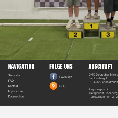
NAVIGATION
FOLGE UNS
ANSCHRIFT
DMC Deutscher Minicar
Startseite
Facebook
Steckenberg 4
FAQ
D-24232 Schönkirchen
Kontakt
RSS
Registergericht:
Impressum
Amtsgericht Pinneberg
Datenschutz
Registernummer: VR 