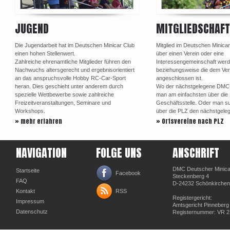
JUGEND
MITGLIEDSCHAFT
Die Jugendarbeit hat im Deutschen Minicar Club
Mitglied im Deutschen Minica
einen hohen Stellenwert.
über einen Verein oder eine
Zahlreiche ehrenamtliche Mitglieder führen den
Interessengemeinschaft werd
Nachwuchs altersgerecht und ergebnisorientiert
beziehungsweise die dem Ve
an das anspruchsvolle Hobby RC-Car-Sport
angeschlossen ist.
heran. Dies geschieht unter anderem durch
Wo der nächstgelegene DMC-Or
spezielle Wettbewerbe sowie zahlreiche
man am einfachsten über di
Freizeitveranstaltungen, Seminare und
Geschäftsstelle. Oder man su
Workshops.
über die PLZ den nächstgele
» mehr erfahren
» Ortsvereine nach PLZ
NAVIGATION
FOLGE UNS
ANSCHRIFT
DMC Deutscher Minicar
Startseite
Facebook
Steckenberg 4
FAQ
D-24232 Schönkirchen
Kontakt
RSS
Registergericht:
Impressum
Amtsgericht Pinneberg
Datenschutz
Registernummer: VR 