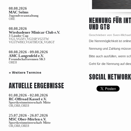
08.08.2026
MAC Solms
Jugendveranstaltung
NENNUNG FÜR INT
ORE
UND GT8
08.08.2026
Wiesbadener Minicar Club e.V.
Geschrieben von Sven-Michae
3 Länder Cup
VG5,VG5F1,VG5SP,VG5TW
Die Nennmöglichkeit ist online
VG5TWHO,VG6TRUCK,VG8GT
Nennung und Zahlung müssen b
08.08.2026 - 09.08.2026
AMC Langenfeld e.V.
Bitte auch ausfüllen, wenn sc
Freundschaftsrennen SK3
ORE8
Geht für die Nennung auf dies
» Weitere Termine
SOCIAL NETWOR
AKTUELLE ERGEBNISSE
01.08.2026 - 02.08.2026
RC-Offroad Kassel e.V.
Sportkreismeisterschaft Mitte
OR,OR8,ORE8
25.07.2026 - 26.07.2026
MSC Ober-Mörlen e.V.
Sportkreismeisterschaft Mitte
OR,OR8,ORE8