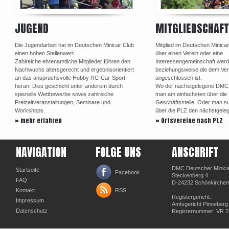
JUGEND
MITGLIEDSCHAFT
Die Jugendarbeit hat im Deutschen Minicar Club
Mitglied im Deutschen Minica
einen hohen Stellenwert.
über einen Verein oder eine
Zahlreiche ehrenamtliche Mitglieder führen den
Interessengemeinschaft werd
Nachwuchs altersgerecht und ergebnisorientiert
beziehungsweise die dem Ve
an das anspruchsvolle Hobby RC-Car-Sport
angeschlossen ist.
heran. Dies geschieht unter anderem durch
Wo der nächstgelegene DMC-Or
spezielle Wettbewerbe sowie zahlreiche
man am einfachsten über di
Freizeitveranstaltungen, Seminare und
Geschäftsstelle. Oder man su
Workshops.
über die PLZ den nächstgele
» mehr erfahren
» Ortsvereine nach PLZ
NAVIGATION
FOLGE UNS
ANSCHRIFT
DMC Deutscher Minicar
Startseite
Facebook
Steckenberg 4
FAQ
D-24232 Schönkirchen
Kontakt
RSS
Registergericht:
Impressum
Amtsgericht Pinneberg
Datenschutz
Registernummer: VR 