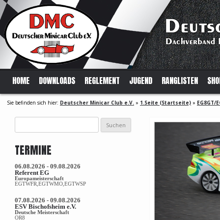
HOME
DOWNLOADS
REGLEMENT
JUGEND
RANGLISTEN
SHO
Sie befinden sich hier:
Deutscher Minicar Club e.V.
»
1.Seite (Startseite)
»
EG8GT/E
Suchen
nach:
TERMINE
06.08.2026 - 09.08.2026
Referent EG
Europameisterschaft
EGTWFR,EGTWMO,EGTWSP
07.08.2026 - 09.08.2026
ESV Bischofsheim e.V.
Deutsche Meisterschaft
OR8