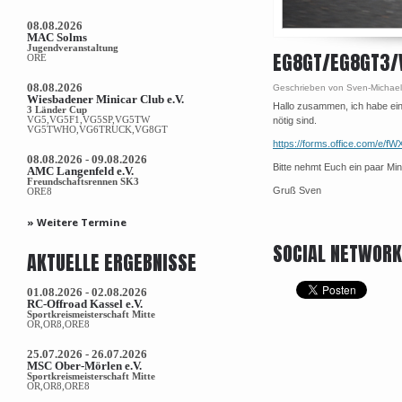
08.08.2026
MAC Solms
Jugendveranstaltung
EG8GT/EG8GT3/V
ORE
08.08.2026
Geschrieben von Sven-Michae
Wiesbadener Minicar Club e.V.
Hallo zusammen, ich habe ein
3 Länder Cup
VG5,VG5F1,VG5SP,VG5TW
nötig sind.
VG5TWHO,VG6TRUCK,VG8GT
https://forms.office.com/e/
08.08.2026 - 09.08.2026
Bitte nehmt Euch ein paar Min
AMC Langenfeld e.V.
Freundschaftsrennen SK3
Gruß Sven
ORE8
» Weitere Termine
SOCIAL NETWOR
AKTUELLE ERGEBNISSE
01.08.2026 - 02.08.2026
RC-Offroad Kassel e.V.
Sportkreismeisterschaft Mitte
OR,OR8,ORE8
25.07.2026 - 26.07.2026
MSC Ober-Mörlen e.V.
Sportkreismeisterschaft Mitte
OR,OR8,ORE8