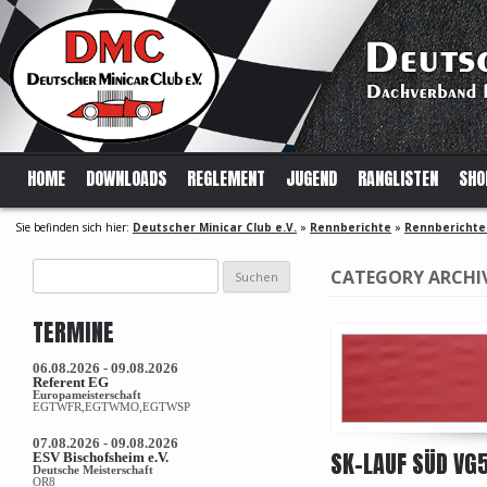
HOME
DOWNLOADS
REGLEMENT
JUGEND
RANGLISTEN
SHO
Sie befinden sich hier:
Deutscher Minicar Club e.V.
»
Rennberichte
»
Rennberichte
Suchen
CATEGORY ARCHI
nach:
TERMINE
06.08.2026 - 09.08.2026
Referent EG
Europameisterschaft
EGTWFR,EGTWMO,EGTWSP
07.08.2026 - 09.08.2026
SK-LAUF SÜD VG
ESV Bischofsheim e.V.
Deutsche Meisterschaft
OR8