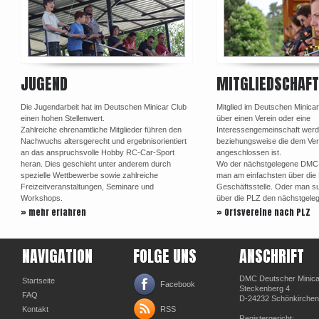
JUGEND
MITGLIEDSCHAFT
Die Jugendarbeit hat im Deutschen Minicar Club
Mitglied im Deutschen Minica
einen hohen Stellenwert.
über einen Verein oder eine
Zahlreiche ehrenamtliche Mitglieder führen den
Interessengemeinschaft werd
Nachwuchs altersgerecht und ergebnisorientiert
beziehungsweise die dem Ve
an das anspruchsvolle Hobby RC-Car-Sport
angeschlossen ist.
heran. Dies geschieht unter anderem durch
Wo der nächstgelegene DMC-Or
spezielle Wettbewerbe sowie zahlreiche
man am einfachsten über di
Freizeitveranstaltungen, Seminare und
Geschäftsstelle. Oder man su
Workshops.
über die PLZ den nächstgele
» mehr erfahren
» Ortsvereine nach PLZ
NAVIGATION
FOLGE UNS
ANSCHRIFT
DMC Deutscher Minicar
Startseite
Facebook
Steckenberg 4
FAQ
D-24232 Schönkirchen
Kontakt
RSS
Registergericht: