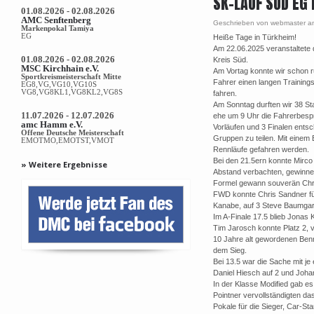
SK-LAUF SÜD EG 
01.08.2026 - 02.08.2026
AMC Senftenberg
Geschrieben von webmaster a
Markenpokal Tamiya
EG
Heiße Tage in Türkheim!
Am 22.06.2025 veranstaltete
01.08.2026 - 02.08.2026
Kreis Süd.
MSC Kirchhain e.V.
Am Vortag konnte wir schon 
Sportkreismeisterschaft Mitte
Fahrer einen langen Trainings
EG8,VG,VG10,VG10S
VG8,VG8KL1,VG8KL2,VG8S
fahren.
Am Sonntag durften wir 38 Sta
11.07.2026 - 12.07.2026
ehe um 9 Uhr die Fahrerbespre
amc Hamm e.V.
Vorläufen und 3 Finalen entsc
Offene Deutsche Meisterschaft
Gruppen zu teilen. Mit einem 
EMOTMO,EMOTST,VMOT
Rennläufe gefahren werden.
Bei den 21.5ern konnte Mirco 
» Weitere Ergebnisse
Abstand verbachten, gewinnen.
Formel gewann souverän Chri
FWD konnte Chris Sandner für 
Kanabe, auf 3 Steve Baumgar
Im A-Finale 17.5 blieb Jonas 
Tim Jarosch konnte Platz 2, 
10 Jahre alt gewordenen Benn 
dem Sieg.
Bei 13.5 war die Sache mit je 
Daniel Hiesch auf 2 und Johan
In der Klasse Modified gab e
Pointner vervollständigten da
Pokale für die Sieger, Car-St