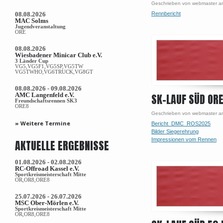
Geschrieben von webmaster am
08.08.2026
Rennbericht
MAC Solms
Jugendveranstaltung
ORE
08.08.2026
Wiesbadener Minicar Club e.V.
3 Länder Cup
VG5,VG5F1,VG5SP,VG5TW
VG5TWHO,VG6TRUCK,VG8GT
08.08.2026 - 09.08.2026
AMC Langenfeld e.V.
SK-LAUF SÜD OR
Freundschaftsrennen SK3
ORE8
Geschrieben von webmaster am
» Weitere Termine
Bericht_DMC_ROS2025
Bilder Siegerehrung
Impressionen vom Rennen
AKTUELLE ERGEBNISSE
01.08.2026 - 02.08.2026
RC-Offroad Kassel e.V.
Sportkreismeisterschaft Mitte
OR,OR8,ORE8
25.07.2026 - 26.07.2026
MSC Ober-Mörlen e.V.
Sportkreismeisterschaft Mitte
OR,OR8,ORE8