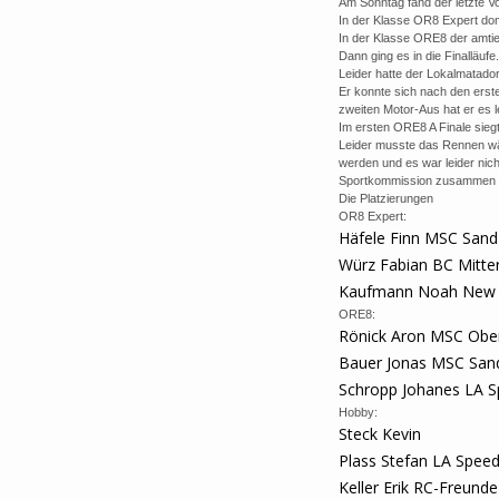
Am Sonntag fand der letzte Vor
In der Klasse OR8 Expert dom
In der Klasse ORE8 der amti
Dann ging es in die Finalläufe.
Leider hatte der Lokalmatado
Er konnte sich nach den erst
zweiten Motor-Aus hat er es l
Im ersten ORE8 A Finale sieg
Leider musste das Rennen wä
werden und es war leider nich
Sportkommission zusammen 
Die Platzierungen
OR8 Expert:
Häfele Finn MSC Sand
Würz Fabian BC Mitter
Kaufmann Noah New 
ORE8:
Rönick Aron MSC Obe
Bauer Jonas MSC San
Schropp Johanes LA S
Hobby:
Steck Kevin
Plass Stefan LA Spee
Keller Erik RC-Freunde