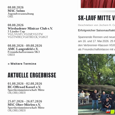
08.08.2026
MAC Solms
Jugendveranstaltung
SK-LAUF MITTE 
ORE
08.08.2026
Geschrieben von Jochem H. Ca
Wiesbadener Minicar Club e.V.
Erfolgreicher Saisonauftak
3 Länder Cup
VG5,VG5F1,VG5SP,VG5TW
VG5TWHO,VG6TRUCK,VG8GT
Spannende Rennen und neue B
am 16. und 17. Mai 2026. 25 
08.08.2026 - 09.08.2026
den Verbrenner-Klassen VG8 
AMC Langenfeld e.V.
als Freundschaftsklasse mit v
Freundschaftsrennen SK3
ORE8
» Weitere Termine
AKTUELLE ERGEBNISSE
01.08.2026 - 02.08.2026
RC-Offroad Kassel e.V.
Sportkreismeisterschaft Mitte
OR,OR8,ORE8
25.07.2026 - 26.07.2026
MSC Ober-Mörlen e.V.
Sportkreismeisterschaft Mitte
OR,OR8,ORE8