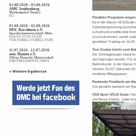
01.08.2026 - 02.08.2026
AMC Senftenberg
Markenpokal Tamiya
EG
Flexibles Programm wegen 
Da in der Klasse VG10Scale n
01.08.2026 - 02.08.2026
Fahrerbesprechung kurzerhan
MSC Kirchhain e.V.
schnell und erstellte eine K
Sportkreismeisterschaft Mitte
EG8,VG,VG10,VG10S
zuvorzukommen, wurde zudem
VG8,VG8KL1,VG8KL2,VG8S
gezeiteten Training um 16:00 
11.07.2026 - 12.07.2026
Toni Gruber bricht zwei B
amc Hamm e.V.
Der Sonntagmorgen stand im Ze
Offene Deutsche Meisterschaft
durchgezogen wurden. Für das 
EMOTMO,EMOTST,VMOT
Bahnrekorde. In der Klasse V
reichten 15,427 Sekunden für
» Weitere Ergebnisse
verdiente Mittagspause.
Packende Finalläufe am Na
Gut gestärkt starteten am Nac
VG8 Sport /VG10 Scale:
Han
und Benny Endres. Julian Kr