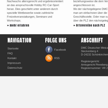
Nachwuchs altersgerecht und ergebnisorientiert
beziehungsweise die dem Ve
an das anspruchsvolle Hobby RC-Car-Sport
angeschlossen ist.
heran. Dies geschieht unter anderem durch
Wo der nächstgelegene DMC-Or
spezielle Wettbewerbe sowie zahlreiche
man am einfachsten über di
Freizeitveranstaltungen, Seminare und
Geschäftsstelle. Oder man su
Workshops.
über die PLZ den nächstgele
» mehr erfahren
» Ortsvereine nach PLZ
NAVIGATION
FOLGE UNS
ANSCHRIFT
DMC Deutscher Minicar
Startseite
Facebook
Steckenberg 4
FAQ
D-24232 Schönkirchen
Kontakt
RSS
Registergericht:
Impressum
Amtsgericht Pinneberg
Datenschutz
Registernummer: VR 