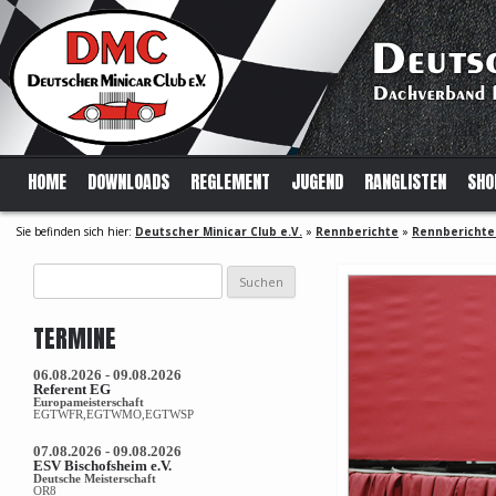
HOME
DOWNLOADS
REGLEMENT
JUGEND
RANGLISTEN
SHO
Sie befinden sich hier:
Deutscher Minicar Club e.V.
»
Rennberichte
»
Rennberichte
Suchen
nach:
TERMINE
06.08.2026 - 09.08.2026
Referent EG
Europameisterschaft
EGTWFR,EGTWMO,EGTWSP
07.08.2026 - 09.08.2026
ESV Bischofsheim e.V.
Deutsche Meisterschaft
OR8