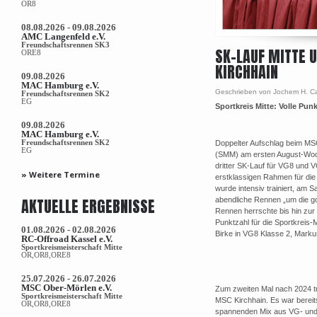
OR8
08.08.2026 - 09.08.2026
AMC Langenfeld e.V.
Freundschaftsrennen SK3
SK-LAUF MITTE 
ORE8
KIRCHHAIN
09.08.2026
MAC Hamburg e.V.
Geschrieben von Jochem H. C
Freundschaftsrennen SK2
EG
Sportkreis Mitte: Volle Pun
09.08.2026
MAC Hamburg e.V.
Freundschaftsrennen SK2
Doppelter Aufschlag beim MSC
EG
(SMM) am ersten August-Woc
dritter SK-Lauf für VG8 und 
» Weitere Termine
erstklassigen Rahmen für die 
wurde intensiv trainiert, am
AKTUELLE ERGEBNISSE
abendliche Rennen „um die go
Rennen herrschte bis hin zur
Punktzahl für die Sportkreis-M
01.08.2026 - 02.08.2026
Birke in VG8 Klasse 2, Markus
RC-Offroad Kassel e.V.
Sportkreismeisterschaft Mitte
OR,OR8,ORE8
25.07.2026 - 26.07.2026
MSC Ober-Mörlen e.V.
Zum zweiten Mal nach 2024 t
Sportkreismeisterschaft Mitte
MSC Kirchhain. Es war bereit
OR,OR8,ORE8
spannenden Mix aus VG- und E