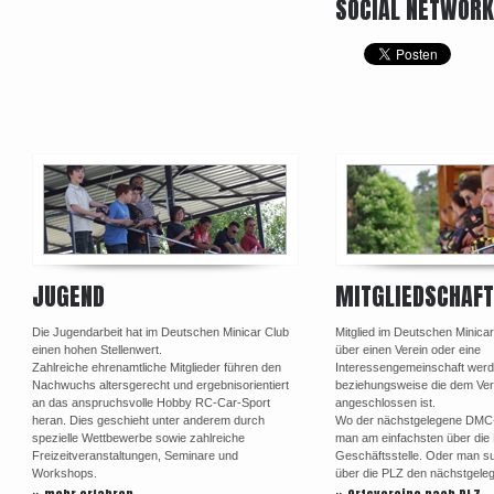
SOCIAL NETWOR
JUGEND
MITGLIEDSCHAFT
Die Jugendarbeit hat im Deutschen Minicar Club
Mitglied im Deutschen Minica
einen hohen Stellenwert.
über einen Verein oder eine
Zahlreiche ehrenamtliche Mitglieder führen den
Interessengemeinschaft werd
Nachwuchs altersgerecht und ergebnisorientiert
beziehungsweise die dem Ve
an das anspruchsvolle Hobby RC-Car-Sport
angeschlossen ist.
heran. Dies geschieht unter anderem durch
Wo der nächstgelegene DMC-Or
spezielle Wettbewerbe sowie zahlreiche
man am einfachsten über di
Freizeitveranstaltungen, Seminare und
Geschäftsstelle. Oder man su
Workshops.
über die PLZ den nächstgele