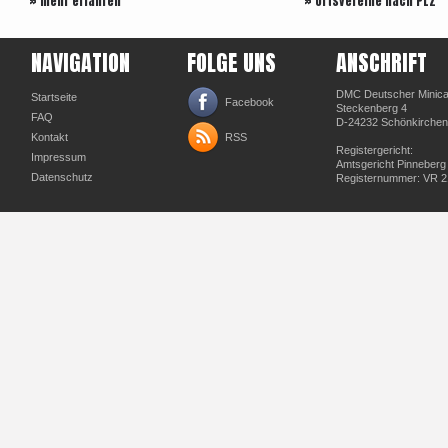
» mehr erfahren
» Ortsvereine nach PLZ
NAVIGATION
FOLGE UNS
ANSCHRIFT
DMC Deutscher Minicar
Startseite
Facebook
Steckenberg 4
FAQ
D-24232 Schönkirchen
Kontakt
RSS
Registergericht:
Impressum
Amtsgericht Pinneberg
Datenschutz
Registernummer: VR 