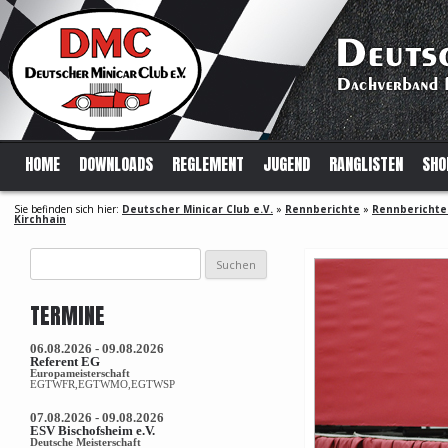
HOME
DOWNLOADS
REGLEMENT
JUGEND
RANGLISTEN
SHO
Sie befinden sich hier:
Deutscher Minicar Club e.V.
»
Rennberichte
»
Rennberichte
Kirchhain
Suchen
nach:
TERMINE
06.08.2026 - 09.08.2026
Referent EG
Europameisterschaft
EGTWFR,EGTWMO,EGTWSP
07.08.2026 - 09.08.2026
ESV Bischofsheim e.V.
Deutsche Meisterschaft