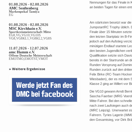
Nennungen für das Finale in 
01.08.2026 - 02.08.2026
an beiden Tagen für einen ent
AMC Senftenberg
Markenpokal Tamiya
EG
Am stärksten besetzt war di
01.08.2026 - 02.08.2026
JumpstartRC Trophy üblich. D
MSC Kirchhain e.V.
Sportkreismeisterschaft Mitte
Finale über 15 Minuten setz
EG8,VG,VG10,VG10S
den letzten Startplatz im B-F
VG8,VG8KL1,VG8KL2,VG8S
jedoch auf den Aufstieg verzi
minütigen Endlauf startete L
11.07.2026 - 12.07.2026
den besten Jugendlichen verli
amc Hamm e.V.
Offene Deutsche Meisterschaft
Qualifikation setzte sich Dav
EMOTMO,EMOTST,VMOT
bereits in der Startrunde an d
Runden Vorsprung auf Domini
» Weitere Ergebnisse
Runden zurück auf den dritten
Felix Birke (RC-Team Hocken
Wiesbaden), der es mit dem S
Klasse 2 ging an Willert vor 
Die VG10 gewann Arndt Bern
Sascha Faerber (MRG Voerde) 
Mitte-Fahrer. Bei den schnel
nach zwei Laufsiegen auch 
(MRC Leipzig). Unerwartet sta
Fahrern. Tyries Lagerin (WMC
den Gesamtsieg, vor Dirk Br