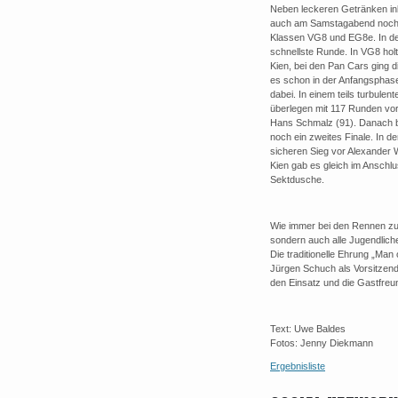
Neben leckeren Getränken in
auch am Samstagabend noch b
Klassen VG8 und EG8e. In den
schnellste Runde. In VG8 hol
Kien, bei den Pan Cars ging 
es schon in der Anfangsphase
dabei. In einem teils turbulen
überlegen mit 117 Runden vo
Hans Schmalz (91). Danach be
noch ein zweites Finale. In d
sicheren Sieg vor Alexander W
Kien gab es gleich im Anschlu
Sektdusche.
Wie immer bei den Rennen zur
sondern auch alle Jugendlich
Die traditionelle Ehrung „Ma
Jürgen Schuch als Vorsitzen
den Einsatz und die Gastfreu
Text: Uwe Baldes
Fotos: Jenny Diekmann
Ergebnisliste