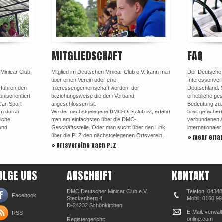
MITGLIEDSCHAFT
FAQ
 Minicar Club
Mitglied im Deutschen Minicar Club e.V. kann man
Der Deutsche M
über einen Verein oder eine
Interessenvert
 führen den
Interessengemeinschaft werden, der
Deutschland. 
nisorientiert
beziehungsweise die dem Verband
erhebliche ges
Car-Sport
angeschlossen ist.
Bedeutung zu.
em durch
Wo der nächstgelegene DMC-Ortsclub ist, erfährt
breit gefächer
eiche
man am einfachsten über die DMC-
verbundenen Au
und
Geschäftsstelle. Oder man sucht über den Link
internationale
über die PLZ den nächstgelegenen Ortsverein.
» mehr erfa
» Ortsvereine nach PLZ
OLGE UNS
ANSCHRIFT
KONTAKT
DMC Deutscher Minicar Club e.V.
Telefon: 0434
Facebook
Steckenberg 4
Mobil: 0160 9
D-24232 Schönkirchen
E-Mail: verwa
RSS
online.com
Registergericht: