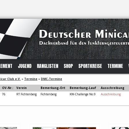
LEMENT
JUGEND
RANGLISTEN
SHOP
SPORTKREISE
TERMINE
car Club e.V.
»
Termine
»
DMC-Termine
OV-Nr.:
Verein
Bemerkung-Ort
Bemerkung-Lauf
Ausschreibung
76
RT Fichtenberg
Fichtenberg
KW-Challenge No.9
Ausschreibung