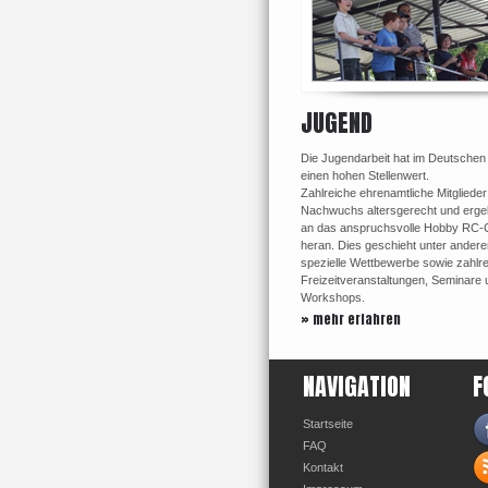
JUGEND
Die Jugendarbeit hat im Deutschen
einen hohen Stellenwert.
Zahlreiche ehrenamtliche Mitglieder
Nachwuchs altersgerecht und ergeb
an das anspruchsvolle Hobby RC-
heran. Dies geschieht unter ander
spezielle Wettbewerbe sowie zahlr
Freizeitveranstaltungen, Seminare 
Workshops.
» mehr erfahren
NAVIGATION
F
Startseite
FAQ
Kontakt