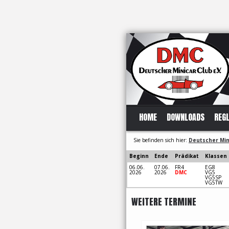
HOME
DOWNLOADS
REG
Sie befinden sich hier:
Deutscher Mini
Beginn
Ende
Prädikat
Klassen
06.06.
07.06.
FR4
EG8
2026
2026
DMC
VG5
VG5SP
VG5TW
WEITERE TERMINE