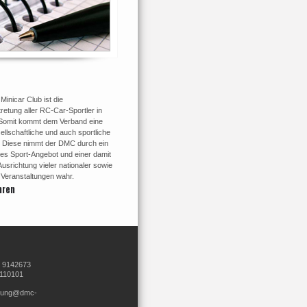
inicar Club ist die
retung aller RC-Car-Sportler in
Somit kommt dem Verband eine
ellschaftliche und auch sportliche
 Diese nimmt der DMC durch ein
tes Sport-Angebot und einer damit
srichtung vieler nationaler sowie
r Veranstaltungen wahr.
hren
8 9142673
9110101
ltung@dmc-