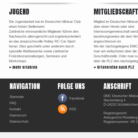
JUGEND
MITGLIEDSCHAFT
Die Jugendarbeit hat im Deutschen Minicar Club
Mitglied im Deutschen Minica
einen hohen Stellenwert.
über einen Verein oder eine
Zahlreiche ehrenamtliche Mitglieder führen den
Interessengemeinschaft werd
Nachwuchs altersgerecht und ergebnisorientiert
beziehungsweise die dem Ve
an das anspruchsvolle Hobby RC-Car-Sport
angeschlossen ist.
heran. Dies geschieht unter anderem durch
Wo der nächstgelegene DMC-Or
spezielle Wettbewerbe sowie zahlreiche
man am einfachsten über di
Freizeitveranstaltungen, Seminare und
Geschäftsstelle. Oder man su
Workshops.
über die PLZ den nächstgele
» mehr erfahren
» Ortsvereine nach PLZ
NAVIGATION
FOLGE UNS
ANSCHRIFT
DMC Deutscher Minicar
Startseite
Facebook
Steckenberg 4
FAQ
D-24232 Schönkirchen
Kontakt
RSS
Registergericht:
Impressum
Amtsgericht Pinneberg
Datenschutz
Registernummer: VR 