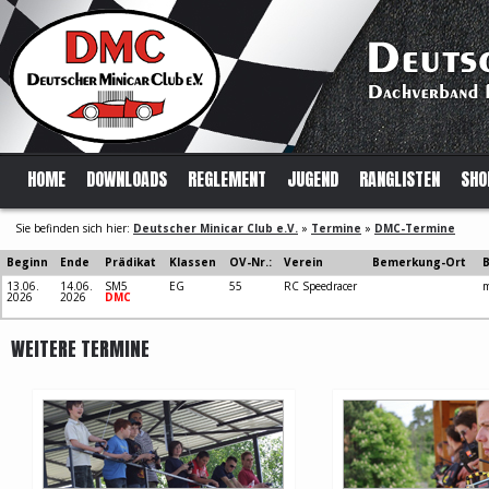
HOME
DOWNLOADS
REGLEMENT
JUGEND
RANGLISTEN
SHO
Sie befinden sich hier:
Deutscher Minicar Club e.V.
»
Termine
»
DMC-Termine
Beginn
Ende
Prädikat
Klassen
OV-Nr.:
Verein
Bemerkung-Ort
13.06.
14.06.
SM5
EG
55
RC Speedracer
m
2026
2026
DMC
WEITERE TERMINE