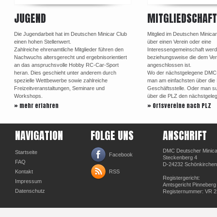
JUGEND
MITGLIEDSCHAFT
Die Jugendarbeit hat im Deutschen Minicar Club
Mitglied im Deutschen Minica
einen hohen Stellenwert.
über einen Verein oder eine
Zahlreiche ehrenamtliche Mitglieder führen den
Interessengemeinschaft werd
Nachwuchs altersgerecht und ergebnisorientiert
beziehungsweise die dem Ve
an das anspruchsvolle Hobby RC-Car-Sport
angeschlossen ist.
heran. Dies geschieht unter anderem durch
Wo der nächstgelegene DMC-Or
spezielle Wettbewerbe sowie zahlreiche
man am einfachsten über di
Freizeitveranstaltungen, Seminare und
Geschäftsstelle. Oder man su
Workshops.
über die PLZ den nächstgele
» mehr erfahren
» Ortsvereine nach PLZ
NAVIGATION
FOLGE UNS
ANSCHRIFT
DMC Deutscher Minicar
Startseite
Facebook
Steckenberg 4
FAQ
D-24232 Schönkirchen
Kontakt
RSS
Registergericht:
Impressum
Amtsgericht Pinneberg
Datenschutz
Registernummer: VR 