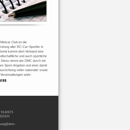
inicar Club ist die
retung aller RC-Car-Sportler in
Somit kommt dem Verband eine
ellschaftliche und auch sportliche
 Diese nimmt der DMC durch ein
tes Sport-Angebot und einer damit
srichtung vieler nationaler sowie
r Veranstaltungen wahr.
hren
8 9142673
9110101
ltung@dmc-