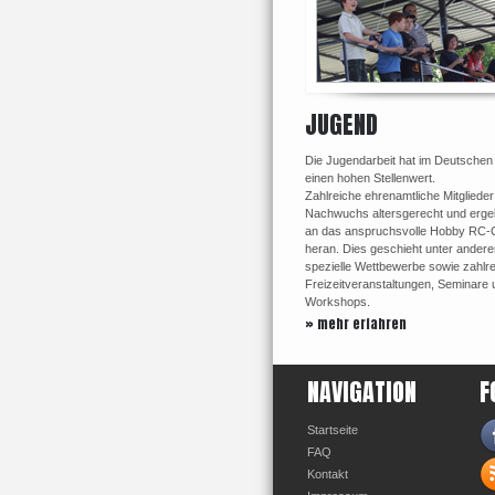
JUGEND
Die Jugendarbeit hat im Deutschen
einen hohen Stellenwert.
Zahlreiche ehrenamtliche Mitglieder
Nachwuchs altersgerecht und ergeb
an das anspruchsvolle Hobby RC-
heran. Dies geschieht unter ander
spezielle Wettbewerbe sowie zahlr
Freizeitveranstaltungen, Seminare 
Workshops.
» mehr erfahren
NAVIGATION
F
Startseite
FAQ
Kontakt