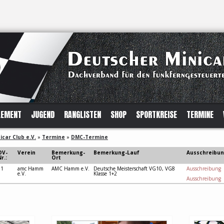
LEMENT
JUGEND
RANGLISTEN
SHOP
SPORTKREISE
TERMINE
car Club e.V.
»
Termine
»
DMC-Termine
OV-
Verein
Bemerkung-
Bemerkung-Lauf
Ausschreibu
r.:
Ort
31
amc Hamm
AMC Hamm e.V.
Deutsche Meisterschaft VG10, VG8
Ausschreibung
e.V.
Klasse 1+2
Ausschreibung