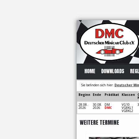
HOME
DOWNLOADS
REG
Sie befinden sich hier:
Deutscher Mini
Beginn
Ende
Prädikat
Klassen
N
28.08.
30.08.
DM
VG10
2026
2026
DMC
VG8KL1
VG8KL2
WEITERE TERMINE