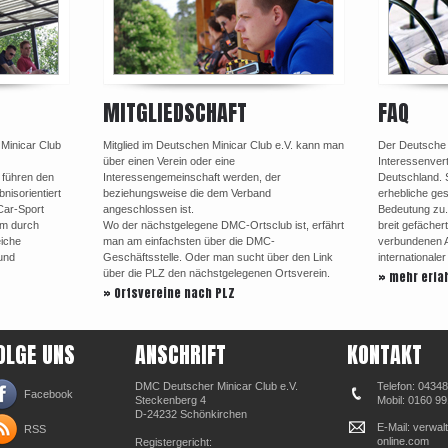
MITGLIEDSCHAFT
FAQ
 Minicar Club
Mitglied im Deutschen Minicar Club e.V. kann man
Der Deutsche M
über einen Verein oder eine
Interessenvert
 führen den
Interessengemeinschaft werden, der
Deutschland. 
nisorientiert
beziehungsweise die dem Verband
erhebliche ges
Car-Sport
angeschlossen ist.
Bedeutung zu.
em durch
Wo der nächstgelegene DMC-Ortsclub ist, erfährt
breit gefächer
eiche
man am einfachsten über die DMC-
verbundenen Au
und
Geschäftsstelle. Oder man sucht über den Link
internationale
über die PLZ den nächstgelegenen Ortsverein.
» mehr erfa
» Ortsvereine nach PLZ
OLGE UNS
ANSCHRIFT
KONTAKT
DMC Deutscher Minicar Club e.V.
Telefon: 0434
Facebook
Steckenberg 4
Mobil: 0160 9
D-24232 Schönkirchen
E-Mail: verwa
RSS
online.com
Registergericht: