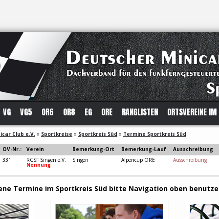
VG
VG5
OR6
OR8
EG
ORE
RANGLISTEN
ORTSVEREINE IM
car Club e.V.
»
Sportkreise
»
Sportkreis Süd
»
Termine Sportkreis Süd
OV-Nr.:
Verein
Bemerkung-Ort
Bemerkung-Lauf
Ausschreibung
331
RCSF Singen e.V.
Singen
Alpencup ORE
Ausschreibung
Nennung
ne Termine im Sportkreis Süd bitte Navigation oben benutze