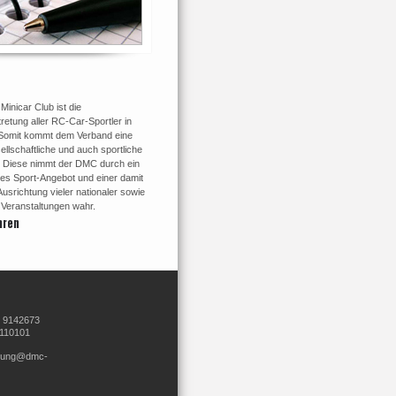
inicar Club ist die
retung aller RC-Car-Sportler in
Somit kommt dem Verband eine
ellschaftliche und auch sportliche
 Diese nimmt der DMC durch ein
tes Sport-Angebot und einer damit
srichtung vieler nationaler sowie
r Veranstaltungen wahr.
hren
8 9142673
9110101
ltung@dmc-