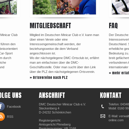
MITGLIEDSCHAFT
FAQ
 Minicar Club
Mitglied im Deutschen Minicar Club e.V. kann man
Der Deutsche M
über einen Verein oder eine
Interessenvert
 führen den
Interessengemeinschaft werden, der
Deutschland. 
nisorientiert
beziehungsweise die dem Verband
erhebliche ges
Car-Sport
angeschlossen ist.
Bedeutung zu.
em durch
Wo der nächstgelegene DMC-Ortsclub ist, erfährt
breit gefächer
eiche
man am einfachsten über die DMC-
verbundenen Au
und
Geschäftsstelle. Oder man sucht über den Link
internationale
über die PLZ den nächstgelegenen Ortsverein.
» mehr erfa
» Ortsvereine nach PLZ
OLGE UNS
ANSCHRIFT
KONTAKT
DMC Deutscher Minicar Club e.V.
Telefon: 0434
Facebook
Steckenberg 4
Mobil: 0160 9
D-24232 Schönkirchen
E-Mail: verwa
RSS
online.com
Registergericht:
Amtsgericht Pinneberg
Registernummer: VR 2168