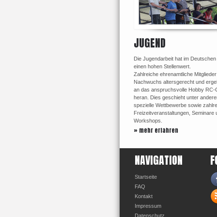
JUGEND
Die Jugendarbeit hat im Deutschen
einen hohen Stellenwert.
Zahlreiche ehrenamtliche Mitglieder
Nachwuchs altersgerecht und ergeb
an das anspruchsvolle Hobby RC-
heran. Dies geschieht unter ander
spezielle Wettbewerbe sowie zahlr
Freizeitveranstaltungen, Seminare 
Workshops.
» mehr erfahren
NAVIGATION
F
Startseite
FAQ
Kontakt
Impressum
Datenschutz